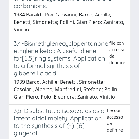
carbanions.
1984 Baraldi, Pier Giovanni; Barco, Achille;
Benetti, Simonetta; Pollini, Gian Piero; Zanirato,
Vinicio
3,4-Bismethylenecyclopentanone
file con
accesso
ethylene ketal: A useful diene
da
for[6.5]ring systems: Application
definire
to a formal synthesis of
gibberellic acid
1989 Barco, Achille; Benetti, Simonetta;
Casolari, Alberto; Manfredini, Stefano; Pollini,
Gian Piero; Polo, Eleonora; Zanirato, Vinicio
3,5-Disubstituted isoxazoles as a
file con
accesso
latent aldol moiety: Application
da
to the synthesis of (±)-[6]-
definire
gingerol