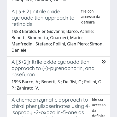
A [3 + 2] nitrile oxide
file con
accesso da
cycloaddition approach to
definire
retinoids
1988 Baraldi, Pier Giovanni; Barco, Achille;
Benetti, Simonetta; Guarneri, Mario;
Manfredini, Stefano; Pollini, Gian Piero; Simoni,
Daniele
A [3+2]nitrile oxide cycloaddition
approach to (-)-pyrenophorin, and
rosefuran
1995 Barco, A.; Benetti, S.; De Risi, C.; Pollini, G.
P.; Zanirato, V.
A chemoenzymatic approach to
file con
accesso
chiral phenylisoserinates using 4-
da
isopropyl-2-oxazolin-5-one as
definire