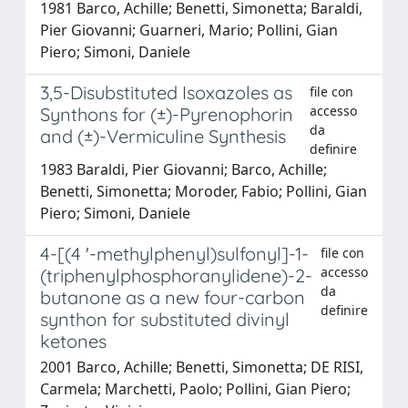
1981 Barco, Achille; Benetti, Simonetta; Baraldi,
Pier Giovanni; Guarneri, Mario; Pollini, Gian
Piero; Simoni, Daniele
3,5-Disubstituted Isoxazoles as
file con
accesso
Synthons for (±)-Pyrenophorin
da
and (±)-Vermiculine Synthesis
definire
1983 Baraldi, Pier Giovanni; Barco, Achille;
Benetti, Simonetta; Moroder, Fabio; Pollini, Gian
Piero; Simoni, Daniele
4-[(4 '-methylphenyl)sulfonyl]-1-
file con
accesso
(triphenylphosphoranylidene)-2-
da
butanone as a new four-carbon
definire
synthon for substituted divinyl
ketones
2001 Barco, Achille; Benetti, Simonetta; DE RISI,
Carmela; Marchetti, Paolo; Pollini, Gian Piero;