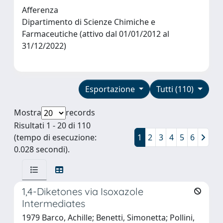
Afferenza
Dipartimento di Scienze Chimiche e
Farmaceutiche (attivo dal 01/01/2012 al
31/12/2022)
Esportazione
Tutti (110)
Mostra
records
Risultati 1 - 20 di 110
(tempo di esecuzione:
1
2
3
4
5
6
0.028 secondi).
1,4-Diketones via Isoxazole
Intermediates
1979 Barco, Achille; Benetti, Simonetta; Pollini,