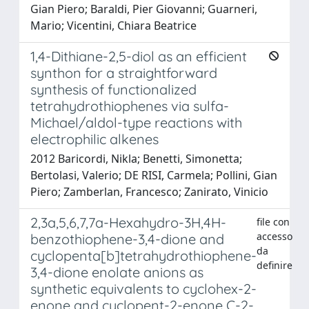
Gian Piero; Baraldi, Pier Giovanni; Guarneri,
Mario; Vicentini, Chiara Beatrice
1,4-Dithiane-2,5-diol as an efficient
synthon for a straightforward
synthesis of functionalized
tetrahydrothiophenes via sulfa-
Michael/aldol-type reactions with
electrophilic alkenes
2012 Baricordi, Nikla; Benetti, Simonetta;
Bertolasi, Valerio; DE RISI, Carmela; Pollini, Gian
Piero; Zamberlan, Francesco; Zanirato, Vinicio
2,3a,5,6,7,7a-Hexahydro-3H,4H-
file con
accesso
benzothiophene-3,4-dione and
da
cyclopenta[b]tetrahydrothiophene-
definire
3,4-dione enolate anions as
synthetic equivalents to cyclohex-2-
enone and cyclopent-2-enone C-2-