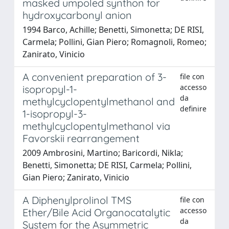
masked umpoled synthon for
hydroxycarbonyl anion
1994 Barco, Achille; Benetti, Simonetta; DE RISI,
Carmela; Pollini, Gian Piero; Romagnoli, Romeo;
Zanirato, Vinicio
A convenient preparation of 3-
file con
accesso
isopropyl-1-
da
methylcyclopentylmethanol and
definire
1-isopropyl-3-
methylcyclopentylmethanol via
Favorskii rearrangement
2009 Ambrosini, Martino; Baricordi, Nikla;
Benetti, Simonetta; DE RISI, Carmela; Pollini,
Gian Piero; Zanirato, Vinicio
A Diphenylprolinol TMS
file con
accesso
Ether/Bile Acid Organocatalytic
da
System for the Asymmetric