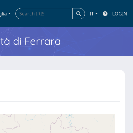
glia
IT
LOGIN
ità di Ferrara