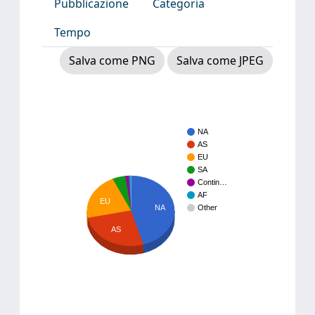
Pubblicazione
Categoria
Tempo
Salva come PNG
Salva come JPEG
NA
AS
EU
SA
Contin…
AF
EU
NA
Other
AS