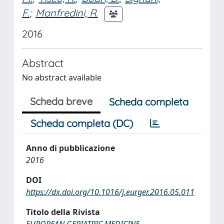
F.
;
Manfredini, R.
2016
Abstract
No abstract available
Scheda breve
Scheda completa
Scheda completa (DC)
Anno di pubblicazione
2016
DOI
https://dx.doi.org/10.1016/j.eurger.2016.05.011
Titolo della Rivista
EUROPEAN GERIATRIC MEDICINE