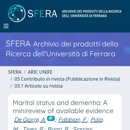
SFERA
Archivio dei prodotti della
Ricerca dell'Università di Ferrara
SFERA
ARIC UNIFE
03 Contributo in rivista (Pubblicazione in Rivista)
03.1 Articolo su rivista
Marital status and dementia: A
minireview of available evidence
De Giorgi, A.
;
Fabbian, F.
;
Pala,
M.
;
Tiseo, R.
;
Boari, B.
;
Signani,