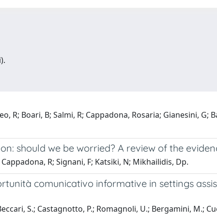
).
, R; Boari, B; Salmi, R; Cappadona, Rosaria; Gianesini, G; Bassi
ion: should we be worried? A review of the eviden
 Cappadona, R; Signani, F; Katsiki, N; Mikhailidis, Dp.
rtunità comunicativo informative in settings assist
; Beccari, S.; Castagnotto, P.; Romagnoli, U.; Bergamini, M.; C