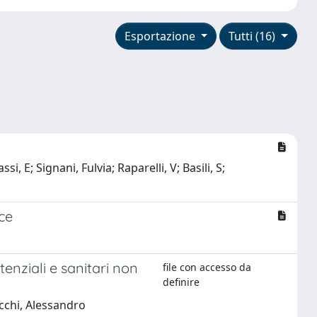
Esportazione
Tutti (16)
, E; Signani, Fulvia; Raparelli, V; Basili, S;
ce
enziali e sanitari non
file con accesso da
definire
ucchi, Alessandro