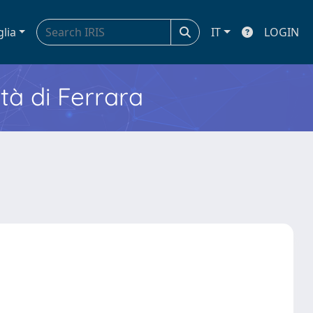
glia
IT
LOGIN
ità di Ferrara