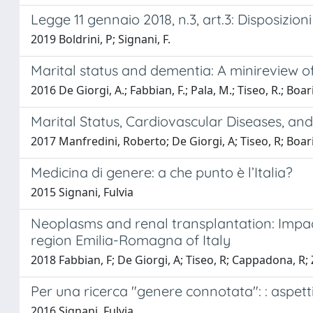
Legge 11 gennaio 2018, n.3, art.3: Disposizion
2019 Boldrini, P; Signani, F.
Marital status and dementia: A minireview o
2016 De Giorgi, A.; Fabbian, F.; Pala, M.; Tiseo, R.; Boari
Marital Status, Cardiovascular Diseases, an
2017 Manfredini, Roberto; De Giorgi, A; Tiseo, R; Boari
Medicina di genere: a che punto è l’Italia?
2015 Signani, Fulvia
Neoplasms and renal transplantation: Impact
region Emilia-Romagna of Italy
2018 Fabbian, F; De Giorgi, A; Tiseo, R; Cappadona, R; 
Per una ricerca "genere connotata": : aspett
2016 Signani, Fulvia