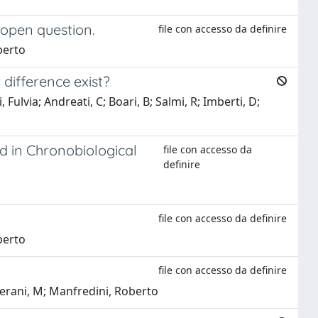
 open question.
file con accesso da definire
berto
difference exist?
ulvia; Andreati, C; Boari, B; Salmi, R; Imberti, D;
d in Chronobiological
file con accesso da
definire
file con accesso da definire
berto
file con accesso da definire
allerani, M; Manfredini, Roberto