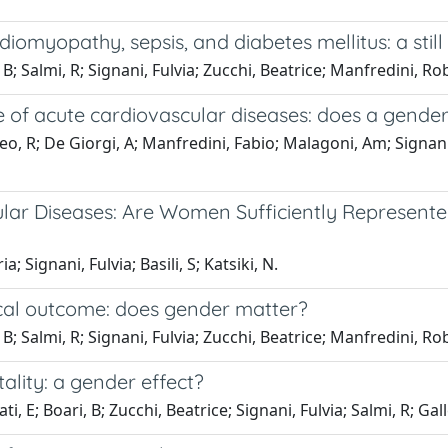
omyopathy, sepsis, and diabetes mellitus: a still
 B; Salmi, R; Signani, Fulvia; Zucchi, Beatrice; Manfredini, Ro
of acute cardiovascular diseases: does a gender 
, R; De Giorgi, A; Manfredini, Fabio; Malagoni, Am; Signani, F
ular Diseases: Are Women Sufficiently Represente
Signani, Fulvia; Basili, S; Katsiki, N.
ical outcome: does gender matter?
 B; Salmi, R; Signani, Fulvia; Zucchi, Beatrice; Manfredini, Ro
ality: a gender effect?
i, E; Boari, B; Zucchi, Beatrice; Signani, Fulvia; Salmi, R; G