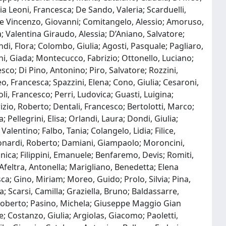
lia Leoni, Francesca; De Sando, Valeria; Scarduelli,
 De Vincenzo, Giovanni; Comitangelo, Alessio; Amoruso,
; Valentina Giraudo, Alessia; D’Aniano, Salvatore;
ndi, Flora; Colombo, Giulia; Agosti, Pasquale; Pagliaro,
lini, Giada; Montecucco, Fabrizio; Ottonello, Luciano;
esco; Di Pino, Antonino; Piro, Salvatore; Rozzini,
eo, Francesca; Spazzini, Elena; Cono, Giulia; Cesaroni,
i, Francesco; Perri, Ludovica; Guasti, Luigina;
zio, Roberto; Dentali, Francesco; Bertolotti, Marco;
; Pellegrini, Elisa; Orlandi, Laura; Dondi, Giulia;
alentino; Falbo, Tania; Colangelo, Lidia; Filice,
 Leonardi, Roberto; Damiani, Giampaolo; Moroncini,
nica; Filippini, Emanuele; Benfaremo, Devis; Romiti,
 Afeltra, Antonella; Marigliano, Benedetta; Elena
ca; Gino, Miriam; Moreo, Guido; Prolo, Silvia; Pina,
; Scarsi, Camilla; Graziella, Bruno; Baldassarre,
o, Roberto; Pasino, Michela; Giuseppe Maggio Gian
; Costanzo, Giulia; Argiolas, Giacomo; Paoletti,