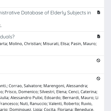
istrative Database of Elderly Subjects in
.
iduals?
ta; Molino, Christian; Misurati, Elisa; Pasin, Mauro;
anti.; Corrao, Salvatore; Marengoni, Alessandra;
; Prisco, Domenico; Silvestri, Elena; Cenci, Caterina;
iulia; Alessandro Pulixi, Edoardo; Bernardi, Mauro; Li
 Francesco; Nuti, Ranuccio; Valenti, Roberto; Ruvio,
 Mario; Dominguez, Ligia; Cocita, Floriana; Beneduce,