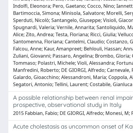
Indolfi, Eleonora; Pero, Gaetano; Cocco, Nino; Iannetta
Bartimoccia, Simona; Minisola, Salvatore; Morelli, Serg
Sperduti, Nicolò; Santangelo, Giuseppe; Visioli, Giaco
Spugnardi, Valeria; Vernile, Annarita; Santoliquido, Mar
Alice; Zito, Andrea; Testa, Floriana; Ricci, Giulia; Vellu
Santomenna, Floriana; Cantelmi, Claudio; Costanzo, Gia
Falcou, Anne; Kaur, Amanpreet; Behlouli, Hassan; Anna Ri
Zuliani, Giovanni; Passaro, Angelina; Brombo, Gloria
Tommaso; Polastri, Michele; Violi, Alessandra; Fortuna
Manfredini, Roberto; DE GIORGI, Alfredo; Carnevale, R
Galardo, Gioacchino; Alessandroni, Maria; Coppola, Ales
Segatori, Antonio; Tellini, Laurent; Costabile, Gianluca
A possible relationship between renal impai
prospective, observational study in Italy
2015 Fabbian, Fabio; DE GIORGI, Alfredo; Monesi, M; Pala
Acute cholestasis as uncommon onset of Kaw