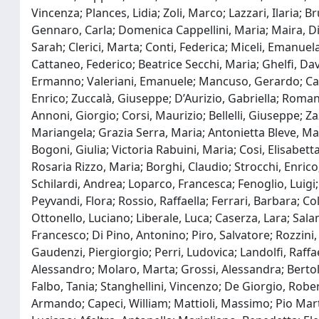
Vincenza; Plances, Lidia; Zoli, Marco; Lazzari, Ilaria;
Gennaro, Carla; Domenica Cappellini, Maria; Maira, Dil
Sarah; Clerici, Marta; Conti, Federica; Miceli, Emanue
Cattaneo, Federico; Beatrice Secchi, Maria; Ghelfi, Da
Ermanno; Valeriani, Emanuele; Mancuso, Gerardo; Calipa
Enrico; Zuccalà, Giuseppe; D’Aurizio, Gabriella; Romane
Annoni, Giorgio; Corsi, Maurizio; Bellelli, Giuseppe; Z
Mariangela; Grazia Serra, Maria; Antonietta Bleve, Mari
Bogoni, Giulia; Victoria Rabuini, Maria; Cosi, Elisabet
Rosaria Rizzo, Maria; Borghi, Claudio; Strocchi, Enrico
Schilardi, Andrea; Loparco, Francesca; Fenoglio, Luigi; B
Peyvandi, Flora; Rossio, Raffaella; Ferrari, Barbara; Col
Ottonello, Luciano; Liberale, Luca; Caserza, Lara; Sala
Francesco; Di Pino, Antonino; Piro, Salvatore; Rozzini,
Gaudenzi, Piergiorgio; Perri, Ludovica; Landolfi, Raff
Alessandro; Molaro, Marta; Grossi, Alessandra; Bertolott
Falbo, Tania; Stanghellini, Vincenzo; De Giorgio, Robe
Armando; Capeci, William; Mattioli, Massimo; Pio Marti