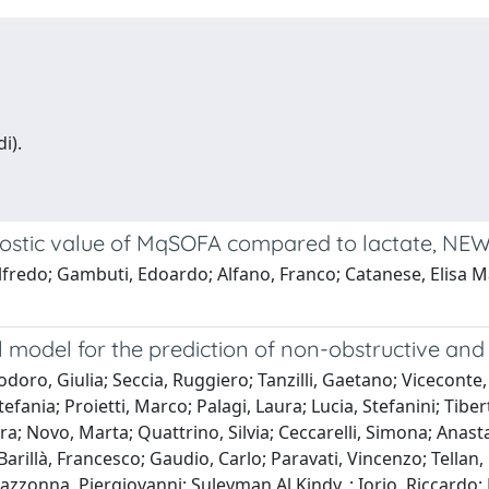
i).
nostic value of MqSOFA compared to lactate, NEW
fredo; Gambuti, Edoardo; Alfano, Franco; Catanese, Elisa M
model for the prediction of non-obstructive and
eodoro, Giulia; Seccia, Ruggiero; Tanzilli, Gaetano; Vicecont
efania; Proietti, Marco; Palagi, Laura; Lucia, Stefanini; Tiber
a; Novo, Marta; Quattrino, Silvia; Ceccarelli, Simona; Anast
Barillà, Francesco; Gaudio, Carlo; Paravati, Vincenzo; Tellan,
azzonna, Piergiovanni; Suleyman Al Kindy, ; Iorio, Riccardo; M