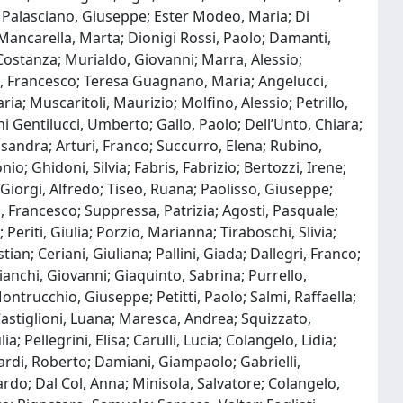
er; Palasciano, Giuseppe; Ester Modeo, Maria; Di
 Mancarella, Marta; Dionigi Rossi, Paolo; Damanti,
 Costanza; Murialdo, Giovanni; Marra, Alessio;
one, Francesco; Teresa Guagnano, Maria; Angelucci,
a; Muscaritoli, Maurizio; Molfino, Alessio; Petrillo,
ni Gentilucci, Umberto; Gallo, Paolo; Dell’Unto, Chiara;
ssandra; Arturi, Franco; Succurro, Elena; Rubino,
; Ghidoni, Silvia; Fabris, Fabrizio; Bertozzi, Irene;
 Giorgi, Alfredo; Tiseo, Ruana; Paolisso, Giuseppe;
a, Francesco; Suppressa, Patrizia; Agosti, Pasquale;
Periti, Giulia; Porzio, Marianna; Tiraboschi, Slivia;
ian; Ceriani, Giuliana; Pallini, Giada; Dallegri, Franco;
ianchi, Giovanni; Giaquinto, Sabrina; Purrello,
ontrucchio, Giuseppe; Petitti, Paolo; Salmi, Raffaella;
 Castiglioni, Luana; Maresca, Andrea; Squizzato,
 Pellegrini, Elisa; Carulli, Lucia; Colangelo, Lidia;
nardi, Roberto; Damiani, Giampaolo; Gabrielli,
ardo; Dal Col, Anna; Minisola, Salvatore; Colangelo,