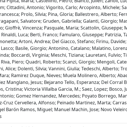
a Pipita, Maria; Castellino, Pietro; Blanco, Julien; Zanoli, Lu
am; Cittadini, Antonio; Vigorito, Carlo; Arcopinto, Michele;
ncesca; Prolo, Silvia; Pina, Gloria; Ballestrero, Alberto; Fer
agapani, Salvatore; Gruden, Gabriella; Galanti, Giorgio; Masch
co; Gioffrè, Vincenza; Pasquale, Maria; Scattolin, Giuseppe; 
; Rinaldi, Luca; Berti, Franco; Famularo, Giuseppe; Patrizia, 
netta; Artoni, Andrea; Del Giacco, Stefano; Firinu, Davide; 
Lasco; Basile, Giorgio; Antonino, Catalano; Malatino, Lorenz
a; Boccardi, Virginia; Meschi, Tiziana; Lauretani, Fulvio; Tic
Riva, Piero; Quadri, Roberto; Scanzi, Giorgio; Mengoli, Cateri
, Alice; Dolenti, Silvia; Vannini, Giulia; Tedeschi, Alberto; Tro
 Mara; Ramirez Duque, Nieves; Muela Molinero, Alberto; Abad
iez Manglano, Jesus; Bejarano Tello, Esperanza; Del Corral 
, Cristina; Victoria Villalba Garcia, M.; Saez, Lopez; Bosco,
tonio; Gomez Hernandez, Mercedes; Poyato Borrego, Manue
ez-Cruz Cervellera, Alfonso; Peinado Martinez, Marta; Carras
l Barón Ramos, Miguel; Manuel Machin, Jose; Novo Veleiro, 
s