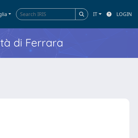
glia
IT
LOGIN
ità di Ferrara