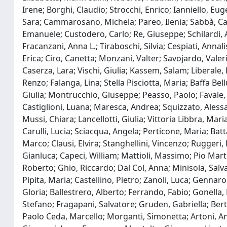
Irene; Borghi, Claudio; Strocchi, Enrico; Ianniello, Eug
Sara; Cammarosano, Michela; Pareo, Ilenia; Sabbà, Car
Emanuele; Custodero, Carlo; Re, Giuseppe; Schilardi, A
Fracanzani, Anna L.; Tiraboschi, Silvia; Cespiati, Anna
Erica; Ciro, Canetta; Monzani, Valter; Savojardo, Valeri
Caserza, Lara; Vischi, Giulia; Kassem, Salam; Liberale, 
Renzo; Falanga, Lina; Stella Pisciotta, Maria; Baffa Bel
Giulia; Montrucchio, Giuseppe; Peasso, Paolo; Favale, 
Castiglioni, Luana; Maresca, Andrea; Squizzato, Aless
Mussi, Chiara; Lancellotti, Giulia; Vittoria Libbra, Mari
Carulli, Lucia; Sciacqua, Angela; Perticone, Maria; Batt
Marco; Clausi, Elvira; Stanghellini, Vincenzo; Ruggeri
Gianluca; Capeci, William; Mattioli, Massimo; Pio Mart
Roberto; Ghio, Riccardo; Dal Col, Anna; Minisola, Salva
Pipita, Maria; Castellino, Pietro; Zanoli, Luca; Gennar
Gloria; Ballestrero, Alberto; Ferrando, Fabio; Gonella,
Stefano; Fragapani, Salvatore; Gruden, Gabriella; Bert
Paolo Ceda, Marcello; Morganti, Simonetta; Artoni, And