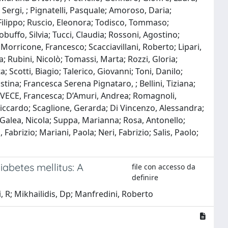
Sergi, ; Pignatelli, Pasquale; Amoroso, Daria;
, Filippo; Ruscio, Eleonora; Todisco, Tommaso;
uffo, Silvia; Tucci, Claudia; Rossoni, Agostino;
 Morricone, Francesco; Scacciavillani, Roberto; Lipari,
lla; Rubini, Nicolò; Tomassi, Marta; Rozzi, Gloria;
Scotti, Biagio; Talerico, Giovanni; Toni, Danilo;
istina; Francesca Serena Pignataro, ; Bellini, Tiziana;
I VECE, Francesca; D’Amuri, Andrea; Romagnoli,
 Riccardo; Scaglione, Gerarda; Di Vincenzo, Alessandra;
 Galea, Nicola; Suppa, Marianna; Rosa, Antonello;
abrizio; Mariani, Paola; Neri, Fabrizio; Salis, Paolo;
abetes mellitus: A
file con accesso da
definire
pi, R; Mikhailidis, Dp; Manfredini, Roberto