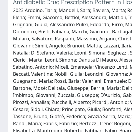
Antidiabetic Drug Prescription Pattern in Ho
2023 Ardoino, Ilaria; Mandelli, Sara; Baviera, Marta; R
Elena; Emmi, Giacomo; Bettiol, Alessandra; Mattioli, I
Grignani, Giulia; Alessandro Pulixi, Edoardo; Pirro, Ma
Domenico; Busti, Fabiana; Marchi, Giacomo; Barbagall
Mularo, Salvatore; Raspanti, Massimo; Argano, Christi
Giovanni; Simili, Angelo; Brunori, Mattia; Lazzari, Il
Natalia; Di Stefano, Valeria; Leoni, Simona; Seghezzi,
Clerici, Marta; Leoni, Simona; Danuta Di Mauro, Alessan
Sabatino, Antonio; Miceli, Emanuela; Vincenzo Lenti, M
Beccati, Valentina; Nobili, Giulia; Leoncini, Giovanna;
Guagnano, Maria; Rossi, Ilaria; Valeriani, Emanuele; D
Bartone, Mosè; Delitala, Giuseppe; Berria, Maria; Delita
Imbimbo, Giovanni; Zuccalà, Giuseppe; D’Aurizio, Gab
Pirozzi, Annalisa; Zucchelli, Alberto; Picardi, Antonio;
Cesare; Sidoli, Chiara; Principato, Giulia; Bonfanti, A
Tassone, Bruno; Giofrè, Federica; Grazia Serra, Maria;
Randi, Maria; Fabris, Fabrizio; Bertozzi, Irene; Bogoni,
Elisabetta; Manfredini, Roberto; Fabbian, Fabio; Boari