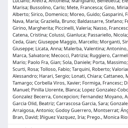
Luciano; Afeltra, Antonella; Marigliano, Benedetta; Elen
Marisa; Bussolino, Carlo; Mete, Francesca; Gino, Miri
Alberto; Sirico, Domenico; Moreo, Guido; Gasparini, Fra
Nava, Maria; Graziella, Bruno; Baldassarre, Stefano; Fr
Girino, Margherita; Piccinelli, Valeria; Nasso, Frances
Catena, Cristina; Colussi, Gianluca; Passariello, Nicola
Ceda, Gian; Giuseppe Maggio, Marcello; Morganti, Simo
Giuseppe; Licata, Anna; Malerba, Valentina; Antonino, 
Marca, Salvatore; Mecocci, Patrizia; Ruggiero, Carmelind
Mario; Paolo Fra, Gian; Sola, Daniele; Porta, Massimo; 
Scurti, Rosa; Tolloso, Fabio; Tarquini, Roberto; Valoriani
Alessandro; Harari, Sergio; Lonati, Chiara; Cattaneo,
Tamargo; Corbella Viros, Xavier; Formiga, Francesc; D
Manuel; Pinilla Llorente, Blanca; Lopez Gonzalez-Cobos
Gonzalez Becerra, Concepcion; Fernandez Moyano, An
Garcia Olid, Beatriz; Carrascosa Garcia, Sara; Gonzal
Arraigosa, Antonio; Godoy Guerrero, Montserrat; Ánge
Bran, David; Iñiguez Vazquez, Iria; Prego., Monica Rio