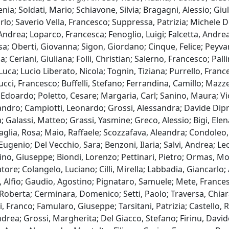
enia; Soldati, Mario; Schiavone, Silvia; Bragagni, Alessio; Giu
lo; Saverio Vella, Francesco; Suppressa, Patrizia; Michele
ndrea; Loparco, Francesca; Fenoglio, Luigi; Falcetta, Andrea
lisa; Oberti, Giovanna; Sigon, Giordano; Cinque, Felice; Peyva
a; Ceriani, Giuliana; Folli, Christian; Salerno, Francesco; Pal
Luca; Lucio Liberato, Nicola; Tognin, Tiziana; Purrello, Franc
lucci, Francesco; Buffelli, Stefano; Ferrandina, Camillo; Mazz
Edoardo; Poletto, Cesare; Margaria, Carl; Sanino, Maura; Viol
andro; Campiotti, Leonardo; Grossi, Alessandra; Davide Dipri
a; Galassi, Matteo; Grassi, Yasmine; Greco, Alessio; Bigi, Elena
aglia, Rosa; Maio, Raffaele; Scozzafava, Aleandra; Condoleo, V
, Eugenio; Del Vecchio, Sara; Benzoni, Ilaria; Salvi, Andrea;
ino, Giuseppe; Biondi, Lorenzo; Pettinari, Pietro; Ormas, Mo
tore; Colangelo, Luciano; Cilli, Mirella; Labbadia, Giancarlo;
o, Alfio; Gaudio, Agostino; Pignataro, Samuele; Mete, Frances
 Roberta; Cerminara, Domenico; Setti, Paolo; Traversa, Chiara
i, Franco; Famularo, Giuseppe; Tarsitani, Patrizia; Castell
rea; Grossi, Margherita; Del Giacco, Stefano; Firinu, Davide