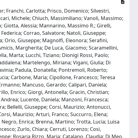
r; Franchi, Carlotta; Prisco, Domenico; Silvestri,
accari, Michele; Chiuch, Massimiliano; Vanoli, Massimo;
o; Giotta, Alessia; Mannarino, Massimo R.; Girelli,
ederica; Corrao, Salvatore; Natoli, Giuseppe;
; Orio, Giuseppe; Magnolfi, Eleonora; Serafini,
 Amicis, Margherita; De Luca, Giacomo; Scaramellini,
la, Marta; Lucchi, Tiziano; Dionigi Rossi, Paolo;
Maddalena; Martelengo, Miriana; Vigani, Giulia; Di
Lavinia; Padula, Donatella; Pontremoli, Roberto;
 Lucia; Carbone, Maria; Cipollone, Francesco; Teresa
, Ermanno; Mancuso, Gerardo; Calipari, Daniela;
llo, Enrico; Giorgi, Antonella; Gracin, Christian;
, Andrea; Lucente, Daniela; Manzoni, Francesca;
ra; Bellelli, Giuseppe; Corsi, Maurizio; Antonucci,
Corsi, Maurizio; Arturi, Franco; Succurro, Elena;
 Negro, Enrica; Brenna, Martino; Trotta, Lucia; Luisa
ancesco; Zurlo, Chiara; Cerruti, Lorenzo; Cosi,
eppe; Rosaria Rizzo, Maria; Catalano, Claudia; Di Meo,