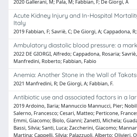
2020 Gallerani, M; Pala, M; Fabbian, F; De Giorgi, A
Acute Kidney Injury and In-Hospital Mortalit
Italy
2019 Fabbian, F; Savriè, C; De Giorgi, A; Cappadona, R; 
Ambulatory diastolic blood pressure: a marke
2022 DE GIORGI, Alfredo; Cappadona, Rosaria; Savriè, C
Manfredini, Roberto; Fabbian, Fabio
Anemia: Another Stone in the Wall of Tako
2021 Manfredini, R; De Giorgi, A; Fabbian, F.
Antibiotic use and associated factors in a l
2019 Ardoino, Ilaria; Mannuccio Mannucci, Pier; Nobil
Salerno, Francesco; Cesari, Matteo; Perticone, Frances
Emmi, Giacomo; Biolo, Gianni; Zanetti, Michela; Guadag
Bassi, Silvia; Santi, Luca; Zaccherini, Giacomo; Mannar
Martina; Cappelli, Silvia; Palazzuoli, Alberto; Olivier