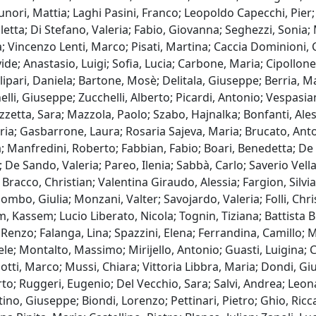
 Brunori, Mattia; Laghi Pasini, Franco; Leopoldo Capecchi, Pi
etta; Di Stefano, Valeria; Fabio, Giovanna; Seghezzi, Sonia;
la; Vincenzo Lenti, Marco; Pisati, Martina; Caccia Dominioni,
vide; Anastasio, Luigi; Sofia, Lucia; Carbone, Maria; Cipoll
ri, Daniela; Bartone, Mosè; Delitala, Giuseppe; Berria, Mari
lli, Giuseppe; Zucchelli, Alberto; Picardi, Antonio; Vespasia
azzetta, Sara; Mazzola, Paolo; Szabo, Hajnalka; Bonfanti, Ale
a; Gasbarrone, Laura; Rosaria Sajeva, Maria; Brucato, Antonio
ta; Manfredini, Roberto; Fabbian, Fabio; Boari, Benedetta; De
; De Sando, Valeria; Pareo, Ilenia; Sabbà, Carlo; Saverio Vell
racco, Christian; Valentina Giraudo, Alessia; Fargion, Silvia; 
ombo, Giulia; Monzani, Valter; Savojardo, Valeria; Folli, Christ
m, Kassem; Lucio Liberato, Nicola; Tognin, Tiziana; Battista B
 Renzo; Falanga, Lina; Spazzini, Elena; Ferrandina, Camillo; M
aele; Montalto, Massimo; Mirijello, Antonio; Guasti, Luigina;
i, Marco; Mussi, Chiara; Vittoria Libbra, Maria; Dondi, Giulia;
rto; Ruggeri, Eugenio; Del Vecchio, Sara; Salvi, Andrea; Leo
no, Giuseppe; Biondi, Lorenzo; Pettinari, Pietro; Ghio, Ricc