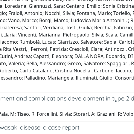
, Loredana; Giannuzzi, Sara; Centaro, Emilio; Sonia Cristina 
io; Fraioli, Antonio; Nocchi, Silvia; Fontana, Mario; Toriello
mo; Vano, Marco; Borgi, Marco; Ludovica Maria Antonini, ; Rob
iateresa; Santori, Verdiana; Tosti, Giulia; Recchia, Fabrizio;
cci, Ilaria; Vincenti, Marianna; Pietropaolo, Silvia; Scala, Cami
como; Rumbolà, Lucas; Giarrizzo, Salvatore; Sapia, Carlotta; 
ta Vestri, ; Ferroni, Patrizia; Crescioli, Clara; Antinozzi, Cr
; Cutini, Andrea; Capatti, Eleonora; DALLA NORA, Edoardo; D
to, Valeria; Bella, Alessandro; Greco, Salvatore; Spaggiari,
oberto; Carlo Catalano, Cristina Nocella.; Carbone, Iacopo;
sandro; Palladino, Mariangela; Illuminati, Giulio; Consorti, F
rment and complications development in type 2 di
, M; Tiseo, R; Forcellini, Silvia; Storari, A; Graziani, R; Vol
asaki disease: a case report