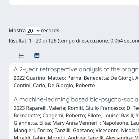
Mostra
records
Risultati 1 - 20 di 126 (tempo di esecuzione: 0.064 second
A 2-year retrospective analysis of the prog
2022 Guarino, Matteo; Perna, Benedetta; De Giorgi, Al
Contini, Carlo; De Giorgio, Roberto
A machine-learning based bio-psycho-social 
2023 Raparelli, Valeria; Romiti, Giulio Francesco; Di T
Bernadette; Cangemi, Roberto; Pilote, Louise; Basili, St
Giannetta, Elisa; Mary Anna Venneri, ; Napoleone, Laur
Mangieri, Enrico; Tanzilli, Gaetano; Viceconte, Nicola; 
Miraldi, Fabio; Moretti, Andrea; Tanzilli, Alessandra; M