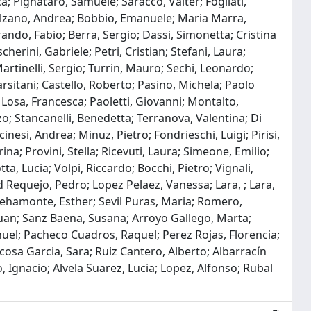
ca; Pignataro, Samuele; Saracco, Valter; Fogliati,
 Salzano, Andrea; Bobbio, Emanuele; Maria Marra,
rando, Fabio; Berra, Sergio; Dassi, Simonetta; Cristina
erini, Gabriele; Petri, Cristian; Stefani, Laura;
Martinelli, Sergio; Turrin, Mauro; Sechi, Leonardo;
Tarsitani; Castello, Roberto; Pasino, Michela; Paolo
Losa, Francesca; Paoletti, Giovanni; Montalto,
o; Stancanelli, Benedetta; Terranova, Valentina; Di
inesi, Andrea; Minuz, Pietro; Fondrieschi, Luigi; Pirisi,
na; Provini, Stella; Ricevuti, Laura; Simeone, Emilio;
tta, Lucia; Volpi, Riccardo; Bocchi, Pietro; Vignali,
 Requejo, Pedro; Lopez Pelaez, Vanessa; Lara, ; Lara,
Behamonte, Esther; Sevil Puras, Maria; Romero,
 Juan; Sanz Baena, Susana; Arroyo Gallego, Marta;
l; Pacheco Cuadros, Raquel; Perez Rojas, Florencia;
cosa Garcia, Sara; Ruiz Cantero, Alberto; Albarracín
Ignacio; Alvela Suarez, Lucia; Lopez, Alfonso; Rubal