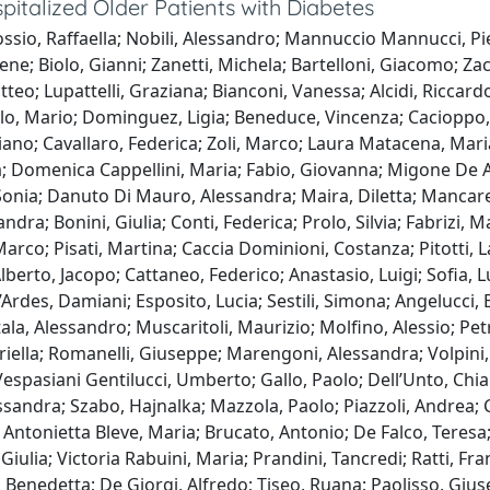
spitalized Older Patients with Diabetes
ossio, Raffaella; Nobili, Alessandro; Mannuccio Mannucci, Pie
rene; Biolo, Gianni; Zanetti, Michela; Bartelloni, Giacomo; Z
tteo; Lupattelli, Graziana; Bianconi, Vanessa; Alcidi, Riccard
o, Mario; Dominguez, Ligia; Beneduce, Vincenza; Cacioppo, F
ano; Cavallaro, Federica; Zoli, Marco; Laura Matacena, Maria
aria; Domenica Cappellini, Maria; Fabio, Giovanna; Migone De
 Sonia; Danuto Di Mauro, Alessandra; Maira, Diletta; Mancarel
dra; Bonini, Giulia; Conti, Federica; Prolo, Silvia; Fabrizi, 
arco; Pisati, Martina; Caccia Dominioni, Costanza; Pitotti, 
 Alberto, Jacopo; Cattaneo, Federico; Anastasio, Luigi; Sofia,
’Ardes, Damiani; Esposito, Lucia; Sestili, Simona; Angelucci
la, Alessandro; Muscaritoli, Maurizio; Molfino, Alessio; Petri
riella; Romanelli, Giuseppe; Marengoni, Alessandra; Volpini
 Vespasiani Gentilucci, Umberto; Gallo, Paolo; Dell’Unto, Chia
lessandra; Szabo, Hajnalka; Mazzola, Paolo; Piazzoli, Andrea; 
 Antonietta Bleve, Maria; Brucato, Antonio; De Falco, Teresa;
 Giulia; Victoria Rabuini, Maria; Prandini, Tancredi; Ratti, Fr
, Benedetta; De Giorgi, Alfredo; Tiseo, Ruana; Paolisso, Gius