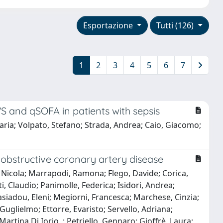
Esportazione
Tutti (126)
1
2
3
4
5
6
7
S and qSOFA in patients with sepsis
aria; Volpato, Stefano; Strada, Andrea; Caio, Giacomo;
 obstructive coronary artery disease
e, Nicola; Marrapodi, Ramona; Flego, Davide; Corica,
ti, Claudio; Panimolle, Federica; Isidori, Andrea;
asiadou, Eleni; Megiorni, Francesca; Marchese, Cinzia;
 Guglielmo; Ettorre, Evaristo; Servello, Adriana;
artina Di Iorio, ; Petriello, Gennaro; Gioffrè, Laura;