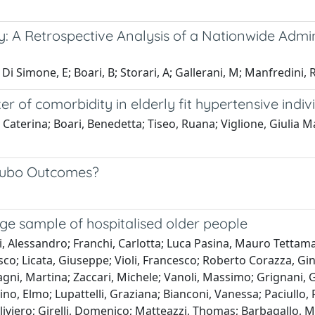
y: A Retrospective Analysis of a Nationwide Admin
Di Simone, E; Boari, B; Storari, A; Gallerani, M; Manfredini, R
r of comorbidity in elderly fit hypertensive indiv
aterina; Boari, Benedetta; Tiseo, Ruana; Viglione, Giulia Mar
tsubo Outcomes?
arge sample of hospitalised older people
i, Alessandro; Franchi, Carlotta; Luca Pasina, Mauro Tettam
co; Licata, Giuseppe; Violi, Francesco; Roberto Corazza, Gino
ni, Martina; Zaccari, Michele; Vanoli, Massimo; Grignani, G
ino, Elmo; Lupattelli, Graziana; Bianconi, Vanessa; Paciullo,
i, Oliviero; Girelli, Domenico; Matteazzi, Thomas; Barbagallo,