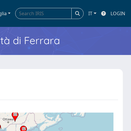
glia
IT
LOGIN
ità di Ferrara