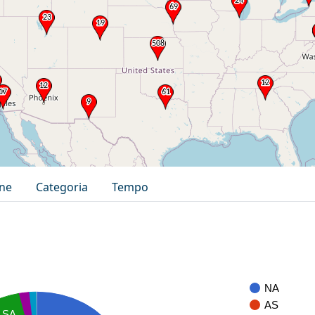
one
Categoria
Tempo
NA
AS
SA