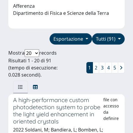
Afferenza
Dipartimento di Fisica e Scienze della Terra
Esportazione
Tutti (91)
Mostra
records
Risultati 1 - 20 di 91
(tempo di esecuzione:
1
2
3
4
5
0.028 secondi).
A high-performance custom
file con
accesso
photodetection system to probe
da
the light yield enhancement in
definire
oriented crystals
2022 Soldani, M; Bandiera, L; Bomben, L;