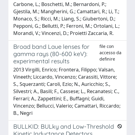
Carbone, L.; Boschetti, M.; Bernardoni, P.;
Gjestila, M.; Mangherini, G.; Camattari, R.; Li, T.;
Monaco, S.; Ricci, M.; Liang, S.; Giubertoni, D.;
Pepponi, G.; Bellutti, P.; Ferroni, M.; Ortolani, L.;
Morandi, V.; Vincenzi, D.; Proietti Zaccaria, R.
Broad band Laue lenses for
file con
accesso da
gamma rays (80-600 keV):
definire
experimental results
2013 Virgilli, Enrico; Frontera, Filippo; Valsan,
Vineeth; Liccardo, Vincenzo; Carassiti, Vittore;
S., Squerzanti; Caroli, Ezio; N., Auricchio; S.,
Silvestri; A., Basili; F., Cassese; L., Recanatesi; C.,
Ferrari; A., Zappettini; E., Buffagni; Guidi,
Vincenzo; Bellucci, Valerio; Camattari, Riccardo;
B., Negri
BULLKID: BULky and Low-Threshold
Kinetic Inductance Detectors