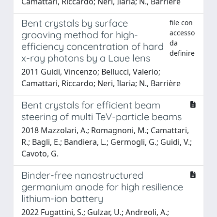
Camattari, Riccardo; Neri, Ilaria; N., Barrière
Bent crystals by surface
file con
accesso
grooving method for high-
da
efficiency concentration of hard
definire
x-ray photons by a Laue lens
2011 Guidi, Vincenzo; Bellucci, Valerio;
Camattari, Riccardo; Neri, Ilaria; N., Barrière
Bent crystals for efficient beam
steering of multi TeV-particle beams
2018 Mazzolari, A.; Romagnoni, M.; Camattari,
R.; Bagli, E.; Bandiera, L.; Germogli, G.; Guidi, V.;
Cavoto, G.
Binder-free nanostructured
germanium anode for high resilience
lithium-ion battery
2022 Fugattini, S.; Gulzar, U.; Andreoli, A.;