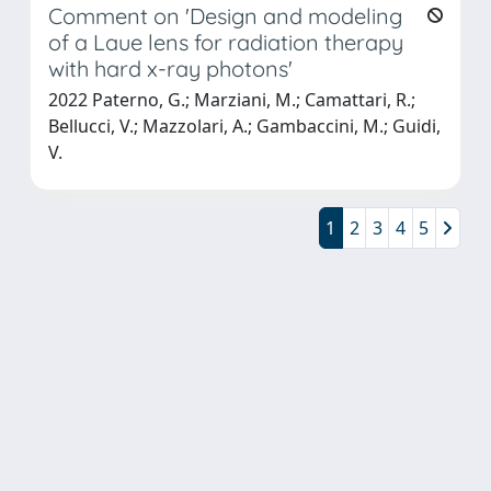
Comment on 'Design and modeling
of a Laue lens for radiation therapy
with hard x-ray photons'
2022 Paterno, G.; Marziani, M.; Camattari, R.;
Bellucci, V.; Mazzolari, A.; Gambaccini, M.; Guidi,
V.
1
2
3
4
5
Powered by
IRIS
-
about IRIS
-
Utilizzo dei cookie
Copyright © 2026