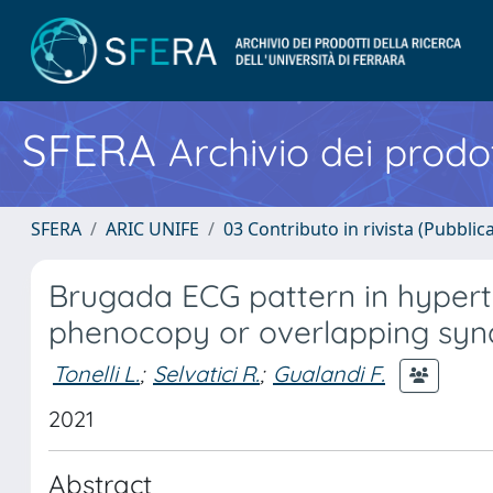
SFERA
Archivio dei prodot
SFERA
ARIC UNIFE
03 Contributo in rivista (Pubblica
Brugada ECG pattern in hyper
phenocopy or overlapping sy
Tonelli L.
;
Selvatici R.
;
Gualandi F.
2021
Abstract