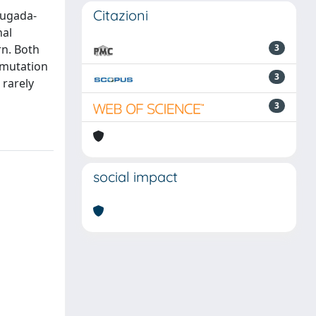
Citazioni
rugada-
nal
rn. Both
3
 mutation
3
 rarely
3
social impact