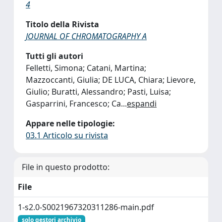
4
Titolo della Rivista
JOURNAL OF CHROMATOGRAPHY A
Tutti gli autori
Felletti, Simona; Catani, Martina;
Mazzoccanti, Giulia; DE LUCA, Chiara; Lievore,
Giulio; Buratti, Alessandro; Pasti, Luisa;
Gasparrini, Francesco; Ca
...
espandi
Appare nelle tipologie:
03.1 Articolo su rivista
File in questo prodotto:
File
1-s2.0-S0021967320311286-main.pdf
solo gestori archivio