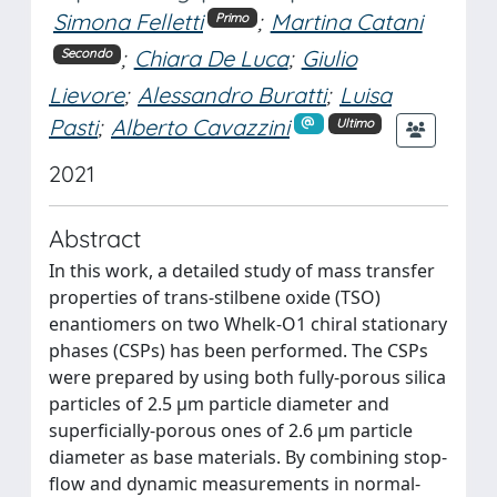
Simona Felletti
;
Martina Catani
Primo
;
Chiara De Luca
;
Giulio
Secondo
Lievore
;
Alessandro Buratti
;
Luisa
Pasti
;
Alberto Cavazzini
Ultimo
2021
Abstract
In this work, a detailed study of mass transfer
properties of trans-stilbene oxide (TSO)
enantiomers on two Whelk-O1 chiral stationary
phases (CSPs) has been performed. The CSPs
were prepared by using both fully-porous silica
particles of 2.5 μm particle diameter and
superficially-porous ones of 2.6 μm particle
diameter as base materials. By combining stop-
flow and dynamic measurements in normal-