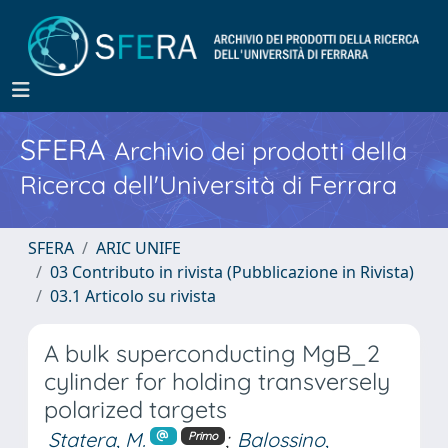
SFERA
Archivio dei prodotti della
Ricerca dell'Università di Ferrara
SFERA
ARIC UNIFE
03 Contributo in rivista (Pubblicazione in Rivista)
03.1 Articolo su rivista
A bulk superconducting MgB_2
cylinder for holding transversely
polarized targets
Statera, M.
;
Balossino,
Primo