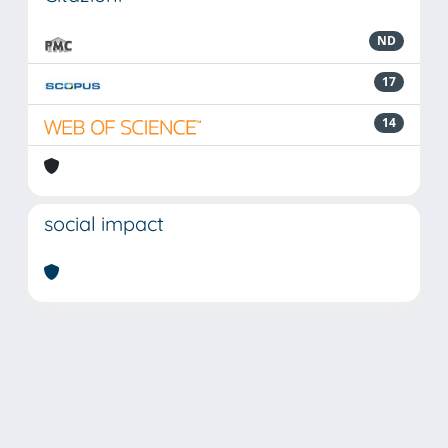
ND
17
14
social impact