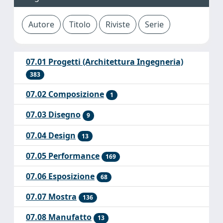
07.01 Progetti (Architettura Ingegneria)
383
07.02 Composizione
1
07.03 Disegno
9
07.04 Design
13
07.05 Performance
169
07.06 Esposizione
68
07.07 Mostra
136
07.08 Manufatto
13