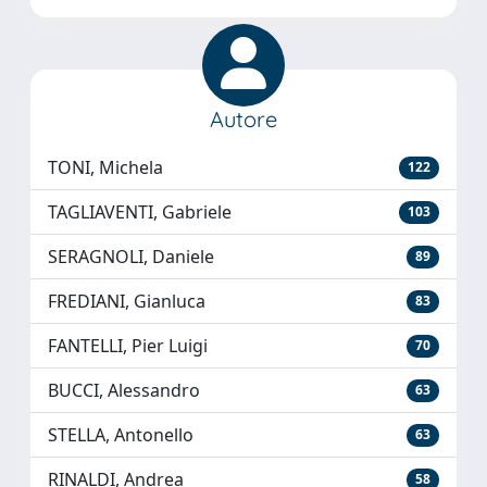
Autore
TONI, Michela
122
TAGLIAVENTI, Gabriele
103
SERAGNOLI, Daniele
89
FREDIANI, Gianluca
83
FANTELLI, Pier Luigi
70
BUCCI, Alessandro
63
STELLA, Antonello
63
RINALDI, Andrea
58