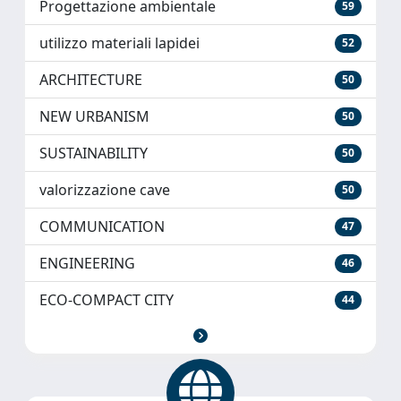
Progettazione ambientale
59
utilizzo materiali lapidei
52
ARCHITECTURE
50
NEW URBANISM
50
SUSTAINABILITY
50
valorizzazione cave
50
COMMUNICATION
47
ENGINEERING
46
ECO-COMPACT CITY
44