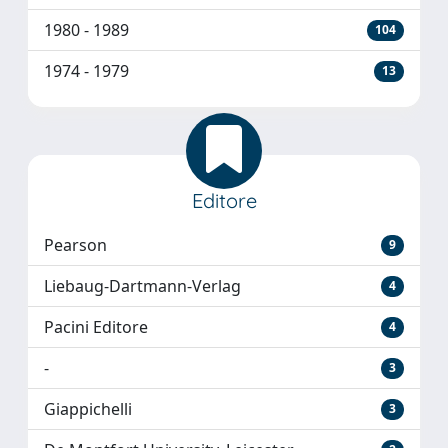
1980 - 1989
104
1974 - 1979
13
Editore
Pearson
9
Liebaug-Dartmann-Verlag
4
Pacini Editore
4
-
3
Giappichelli
3