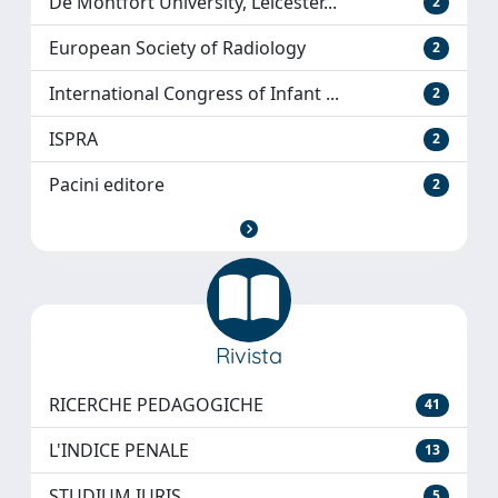
De Montfort University, Leicester...
2
European Society of Radiology
2
International Congress of Infant ...
2
ISPRA
2
Pacini editore
2
Rivista
RICERCHE PEDAGOGICHE
41
L'INDICE PENALE
13
STUDIUM IURIS
5