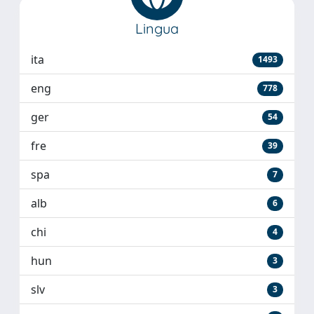
Lingua
ita
1493
eng
778
ger
54
fre
39
spa
7
alb
6
chi
4
hun
3
slv
3