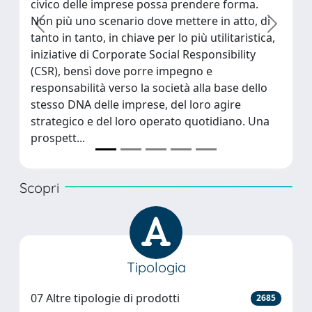
 delle imprese possa prendere forma.
ricerca dell'Univer
 uno scenario dove mettere in atto, di
l'ampliamento del 
precedente
success
n tanto, in chiave per lo più utilitaristica,
Gesù a Palermo, è 
ive di Corporate Social Responsibility
terra che articolan
 bensì dove porre impegno e
prima è costituita
abilità verso la società alla base dello
che contiene un de
DNA delle imprese, del loro agire
sequenza di loculi 
ico e del loro operato quotidiano. Una
rapp...
t...
Scopri
Tipologia
07 Altre tipologie di prodotti
2685