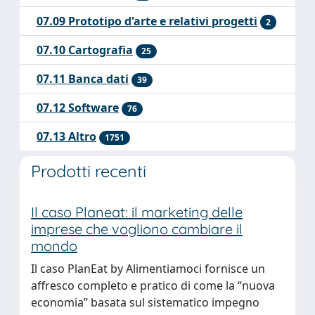
07.09 Prototipo d'arte e relativi progetti
2
07.10 Cartografia
25
07.11 Banca dati
39
07.12 Software
76
07.13 Altro
1751
Prodotti recenti
o Planeat: il marketing delle
Ampliamento de
se che vogliono cambiare il
Maria di Gesù 
o
Nell'ambito del pr
 PlanEat by Alimentiamoci fornisce un
PNRR 2022 “The Rig
co completo e pratico di come la “nuova
Urban forestry for
ia” basata sul sistematico impegno
Palermo”, il proge