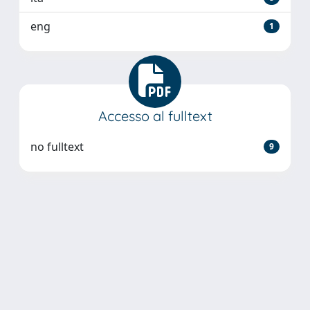
eng
1
Accesso al fulltext
no fulltext
9
Powered by
IRIS
-
about IRIS
-