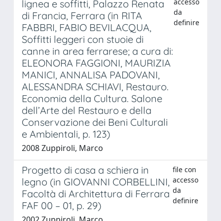
accesso
lignea e soffitti, Palazzo Renata
da
di Francia, Ferrara (in RITA
definire
FABBRI, FABIO BEVILACQUA,
Soffitti leggeri con stuoie di
canne in area ferrarese; a cura di:
ELEONORA FAGGIONI, MAURIZIA
MANICI, ANNALISA PADOVANI,
ALESSANDRA SCHIAVI, Restauro.
Economia della Cultura. Salone
dell’Arte del Restauro e della
Conservazione dei Beni Culturali
e Ambientali, p. 123)
2008 Zuppiroli, Marco
Progetto di casa a schiera in
file con
accesso
legno (in GIOVANNI CORBELLINI,
da
Facoltà di Architettura di Ferrara
definire
FAF 00 – 01, p. 29)
2002 Zuppiroli, Marco