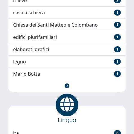
rilievo
2
casa a schiera
1
Chiesa dei Santi Matteo e Colombano
1
edifici plurifamiliari
1
elaborati grafici
1
legno
1
Mario Botta
1
Lingua
ita
8