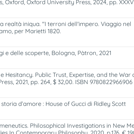
es, Oxford, Oxford University Press, 2024, pp. XXX
a realtà iniqua. "I terroni dell'impero. Viaggio nel
amo, per Marietti 1820.
gi e delle scoperte, Bologna, Pàtron, 2021
esitancy. Public Trust, Expertise, and the War 
 Press, 2021, pp. 264, $ 32,00. ISBN 9780822966906
toria d’amore : House of Gucci di Ridley Scott
neutics. Philosophical Investigations in New M
es In Contemporary Philosophy, 2020, p.176. € 19