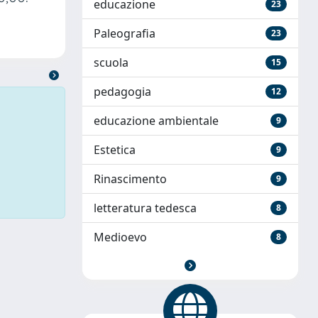
educazione
23
Paleografia
23
scuola
15
pedagogia
12
educazione ambientale
9
Estetica
9
Rinascimento
9
letteratura tedesca
8
Medioevo
8