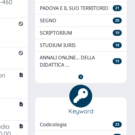
V-460
PADOVA E IL SUO TERRITORIO
21
SEGNO
20
SCRIPTORIUM
19
STUDIUM IURIS
18
ANNALI ONLINE... DELLA
15
DIDATTICA ...
on
Keyword
Codicologia
23
edia
0,00.