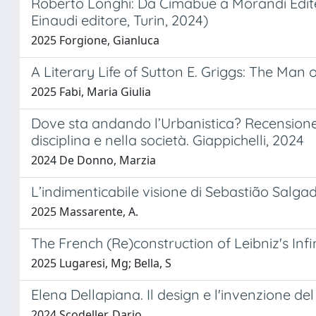
Roberto Longhi: Da Cimabue a Morandi Edited
Einaudi editore, Turin, 2024)
2025 Forgione, Gianluca
A Literary Life of Sutton E. Griggs: The Man o
2025 Fabi, Maria Giulia
Dove sta andando l’Urbanistica? Recensione a
disciplina e nella società. Giappichelli, 2024
2024 De Donno, Marzia
L’indimenticabile visione di Sebastião Salga
2025 Massarente, A.
The French (Re)construction of Leibniz's Infi
2025 Lugaresi, Mg; Bella, S
Elena Dellapiana. Il design e l'invenzione del
2024 Scodeller, Dario