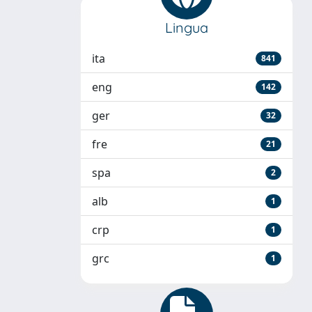
Lingua
ita
841
eng
142
ger
32
fre
21
spa
2
alb
1
crp
1
grc
1