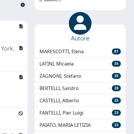
Autore
York,
MARESCOTTI, Elena
81
LATINI, Micaela
35
ZAGNONI, Stefano
35
BERTELLI, Sandro
28
CASTELLI, Alberto
25
FANTELLI, Pier Luigi
23
PAIATO, MARIA LETIZIA
23