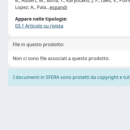
B., Aubert; M., Bona; Y., Karyotakis; J. P., Lees; V., Poir
Lopez; A., Pala
...
espandi
Appare nelle tipologie:
03.1 Articolo su rivista
File in questo prodotto:
Non ci sono file associati a questo prodotto.
I documenti in SFERA sono protetti da copyright e tutti 
Powered by
IRIS
-
about IRIS
-
Utilizzo dei cookie