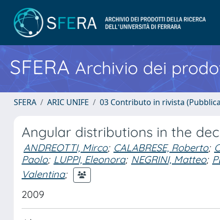
SFERA
Archivio dei prodot
SFERA
ARIC UNIFE
03 Contributo in rivista (Pubblica
Angular distributions in the deca
ANDREOTTI, Mirco
;
CALABRESE, Roberto
;
C
Paolo
;
LUPPI, Eleonora
;
NEGRINI, Matteo
;
P
Valentina
;
2009