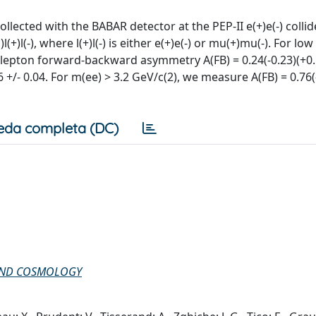
llected with the BABAR detector at the PEP-II e(+)e(-) collid
(+)l(-), where l(+)l(-) is either e(+)e(-) or mu(+)mu(-). For lo
 lepton forward-backward asymmetry A(FB) = 0.24(-0.23)(+0.1
6 +/- 0.04. For m(ee) > 3.2 GeV/c(2), we measure A(FB) = 0.76(
eda completa (DC)
, AND COSMOLOGY