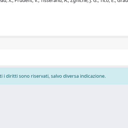
eau; X., Prudent; V., Tisserand; A., Zghiche; J. G., Tico; E., Grau
i diritti sono riservati, salvo diversa indicazione.