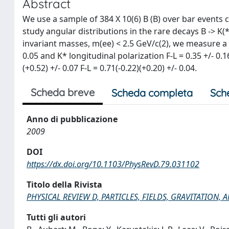
Abstract
We use a sample of 384 X 10(6) B (B) over bar events co
study angular distributions in the rare decays B -> K(*)l
invariant masses, m(ee) < 2.5 GeV/c(2), we measure a
0.05 and K* longitudinal polarization F-L = 0.35 +/- 0.1
(+0.52) +/- 0.07 F-L = 0.71(-0.22)(+0.20) +/- 0.04.
Scheda breve
Scheda completa
Sch
Anno di pubblicazione
2009
DOI
https://dx.doi.org/10.1103/PhysRevD.79.031102
Titolo della Rivista
PHYSICAL REVIEW D, PARTICLES, FIELDS, GRAVITATION
Tutti gli autori