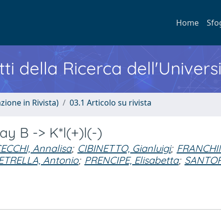
Home
Sfo
ti della Ricerca dell'Univers
zione in Rivista)
03.1 Articolo su rivista
y B -> K*l(+)l(-)
ECCHI, Annalisa
;
CIBINETTO, Gianluigi
;
FRANCHIN
ETRELLA, Antonio
;
PRENCIPE, Elisabetta
;
SANTOR