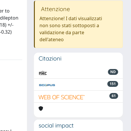
Attenzione
er to
w dilepton
Attenzione! I dati visualizzati
8) +/-
non sono stati sottoposti a
-0.32)
validazione da parte
dell'ateneo
Citazioni
ND
151
61
social impact