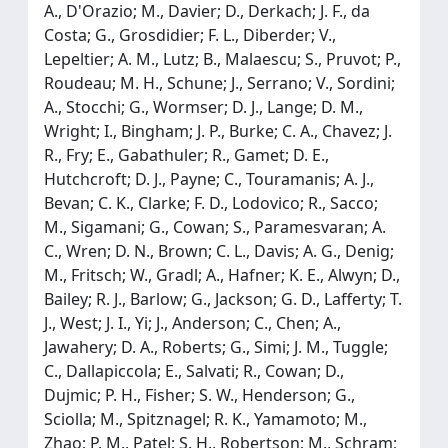
A., D'Orazio; M., Davier; D., Derkach; J. F., da
Costa; G., Grosdidier; F. L., Diberder; V.,
Lepeltier; A. M., Lutz; B., Malaescu; S., Pruvot; P.,
Roudeau; M. H., Schune; J., Serrano; V., Sordini;
A., Stocchi; G., Wormser; D. J., Lange; D. M.,
Wright; I., Bingham; J. P., Burke; C. A., Chavez; J.
R., Fry; E., Gabathuler; R., Gamet; D. E.,
Hutchcroft; D. J., Payne; C., Touramanis; A. J.,
Bevan; C. K., Clarke; F. D., Lodovico; R., Sacco;
M., Sigamani; G., Cowan; S., Paramesvaran; A.
C., Wren; D. N., Brown; C. L., Davis; A. G., Denig;
M., Fritsch; W., Gradl; A., Hafner; K. E., Alwyn; D.,
Bailey; R. J., Barlow; G., Jackson; G. D., Lafferty; T.
J., West; J. I., Yi; J., Anderson; C., Chen; A.,
Jawahery; D. A., Roberts; G., Simi; J. M., Tuggle;
C., Dallapiccola; E., Salvati; R., Cowan; D.,
Dujmic; P. H., Fisher; S. W., Henderson; G.,
Sciolla; M., Spitznagel; R. K., Yamamoto; M.,
Zhao; P. M., Patel; S. H., Robertson; M., Schram;