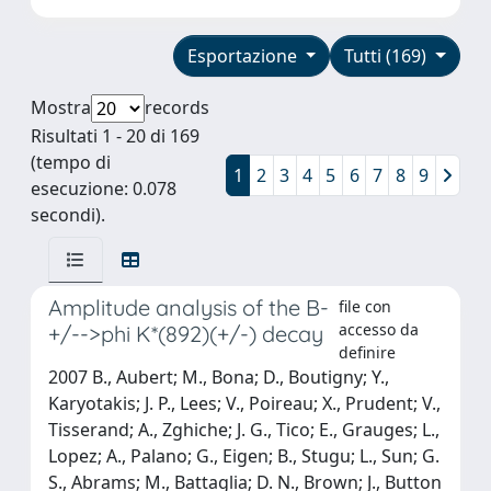
Esportazione
Tutti (169)
Mostra
records
Risultati 1 - 20 di 169
(tempo di
1
2
3
4
5
6
7
8
9
esecuzione: 0.078
secondi).
Amplitude analysis of the B-
file con
accesso da
+/-->phi K*(892)(+/-) decay
definire
2007 B., Aubert; M., Bona; D., Boutigny; Y.,
Karyotakis; J. P., Lees; V., Poireau; X., Prudent; V.,
Tisserand; A., Zghiche; J. G., Tico; E., Grauges; L.,
Lopez; A., Palano; G., Eigen; B., Stugu; L., Sun; G.
S., Abrams; M., Battaglia; D. N., Brown; J., Button