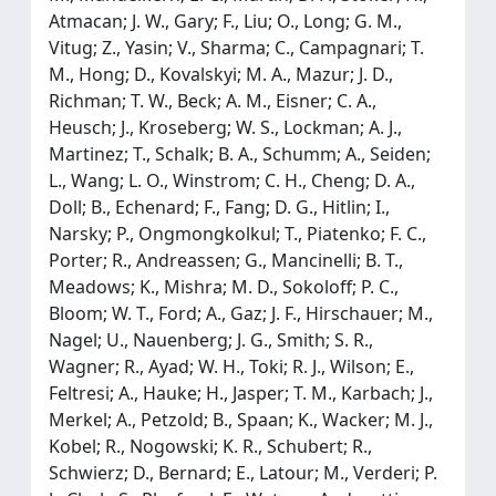
Atmacan; J. W., Gary; F., Liu; O., Long; G. M.,
Vitug; Z., Yasin; V., Sharma; C., Campagnari; T.
M., Hong; D., Kovalskyi; M. A., Mazur; J. D.,
Richman; T. W., Beck; A. M., Eisner; C. A.,
Heusch; J., Kroseberg; W. S., Lockman; A. J.,
Martinez; T., Schalk; B. A., Schumm; A., Seiden;
L., Wang; L. O., Winstrom; C. H., Cheng; D. A.,
Doll; B., Echenard; F., Fang; D. G., Hitlin; I.,
Narsky; P., Ongmongkolkul; T., Piatenko; F. C.,
Porter; R., Andreassen; G., Mancinelli; B. T.,
Meadows; K., Mishra; M. D., Sokoloff; P. C.,
Bloom; W. T., Ford; A., Gaz; J. F., Hirschauer; M.,
Nagel; U., Nauenberg; J. G., Smith; S. R.,
Wagner; R., Ayad; W. H., Toki; R. J., Wilson; E.,
Feltresi; A., Hauke; H., Jasper; T. M., Karbach; J.,
Merkel; A., Petzold; B., Spaan; K., Wacker; M. J.,
Kobel; R., Nogowski; K. R., Schubert; R.,
Schwierz; D., Bernard; E., Latour; M., Verderi; P.