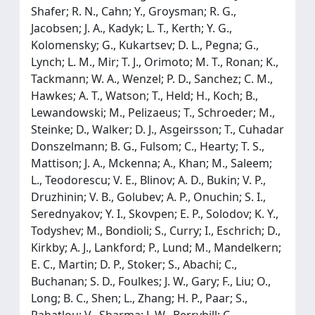
Shafer; R. N., Cahn; Y., Groysman; R. G.,
Jacobsen; J. A., Kadyk; L. T., Kerth; Y. G.,
Kolomensky; G., Kukartsev; D. L., Pegna; G.,
Lynch; L. M., Mir; T. J., Orimoto; M. T., Ronan; K.,
Tackmann; W. A., Wenzel; P. D., Sanchez; C. M.,
Hawkes; A. T., Watson; T., Held; H., Koch; B.,
Lewandowski; M., Pelizaeus; T., Schroeder; M.,
Steinke; D., Walker; D. J., Asgeirsson; T., Cuhadar
Donszelmann; B. G., Fulsom; C., Hearty; T. S.,
Mattison; J. A., Mckenna; A., Khan; M., Saleem;
L., Teodorescu; V. E., Blinov; A. D., Bukin; V. P.,
Druzhinin; V. B., Golubev; A. P., Onuchin; S. I.,
Serednyakov; Y. I., Skovpen; E. P., Solodov; K. Y.,
Todyshev; M., Bondioli; S., Curry; I., Eschrich; D.,
Kirkby; A. J., Lankford; P., Lund; M., Mandelkern;
E. C., Martin; D. P., Stoker; S., Abachi; C.,
Buchanan; S. D., Foulkes; J. W., Gary; F., Liu; O.,
Long; B. C., Shen; L., Zhang; H. P., Paar; S.,
Rahatlou; V., Sharma; J. W., Berryhill; C.,