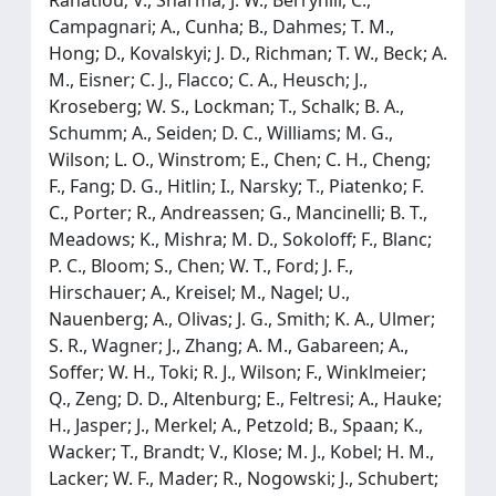
Campagnari; A., Cunha; B., Dahmes; T. M.,
Hong; D., Kovalskyi; J. D., Richman; T. W., Beck; A.
M., Eisner; C. J., Flacco; C. A., Heusch; J.,
Kroseberg; W. S., Lockman; T., Schalk; B. A.,
Schumm; A., Seiden; D. C., Williams; M. G.,
Wilson; L. O., Winstrom; E., Chen; C. H., Cheng;
F., Fang; D. G., Hitlin; I., Narsky; T., Piatenko; F.
C., Porter; R., Andreassen; G., Mancinelli; B. T.,
Meadows; K., Mishra; M. D., Sokoloff; F., Blanc;
P. C., Bloom; S., Chen; W. T., Ford; J. F.,
Hirschauer; A., Kreisel; M., Nagel; U.,
Nauenberg; A., Olivas; J. G., Smith; K. A., Ulmer;
S. R., Wagner; J., Zhang; A. M., Gabareen; A.,
Soffer; W. H., Toki; R. J., Wilson; F., Winklmeier;
Q., Zeng; D. D., Altenburg; E., Feltresi; A., Hauke;
H., Jasper; J., Merkel; A., Petzold; B., Spaan; K.,
Wacker; T., Brandt; V., Klose; M. J., Kobel; H. M.,
Lacker; W. F., Mader; R., Nogowski; J., Schubert;