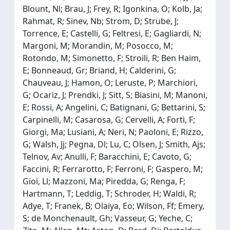
Blount, Nl; Brau, J; Frey, R; Igonkina, O; Kolb, Ja;
Rahmat, R; Sinev, Nb; Strom, D; Strube, J;
Torrence, E; Castelli, G; Feltresi, E; Gagliardi, N;
Margoni, M; Morandin, M; Posocco, M;
Rotondo, M; Simonetto, F; Stroili, R; Ben Haim,
E; Bonneaud, Gr; Briand, H; Calderini, G;
Chauveau, J; Hamon, O; Leruste, P; Marchiori,
G; Ocariz, J; Prendki, J; Sitt, S; Biasini, M; Manoni,
E; Rossi, A; Angelini, C; Batignani, G; Bettarini, S;
Carpinelli, M; Casarosa, G; Cervelli, A; Forti, F;
Giorgi, Ma; Lusiani, A; Neri, N; Paoloni, E; Rizzo,
G; Walsh, Jj; Pegna, Dl; Lu, C; Olsen, J; Smith, Ajs;
Telnov, Av; Anulli, F; Baracchini, E; Cavoto, G;
Faccini, R; Ferrarotto, F; Ferroni, F; Gaspero, M;
Gioi, Ll; Mazzoni, Ma; Piredda, G; Renga, F;
Hartmann, T; Leddig, T; Schroder, H; Waldi, R;
Adye, T; Franek, B; Olaiya, Eo; Wilson, Ff; Emery,
S; de Monchenault, Gh; Vasseur, G; Yeche, C;