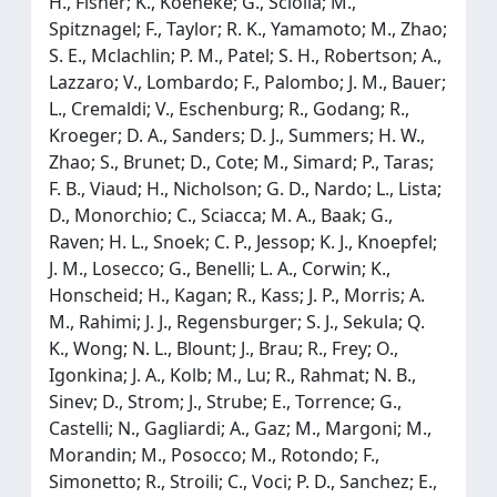
H., Fisher; K., Koeneke; G., Sciolla; M.,
Spitznagel; F., Taylor; R. K., Yamamoto; M., Zhao;
S. E., Mclachlin; P. M., Patel; S. H., Robertson; A.,
Lazzaro; V., Lombardo; F., Palombo; J. M., Bauer;
L., Cremaldi; V., Eschenburg; R., Godang; R.,
Kroeger; D. A., Sanders; D. J., Summers; H. W.,
Zhao; S., Brunet; D., Cote; M., Simard; P., Taras;
F. B., Viaud; H., Nicholson; G. D., Nardo; L., Lista;
D., Monorchio; C., Sciacca; M. A., Baak; G.,
Raven; H. L., Snoek; C. P., Jessop; K. J., Knoepfel;
J. M., Losecco; G., Benelli; L. A., Corwin; K.,
Honscheid; H., Kagan; R., Kass; J. P., Morris; A.
M., Rahimi; J. J., Regensburger; S. J., Sekula; Q.
K., Wong; N. L., Blount; J., Brau; R., Frey; O.,
Igonkina; J. A., Kolb; M., Lu; R., Rahmat; N. B.,
Sinev; D., Strom; J., Strube; E., Torrence; G.,
Castelli; N., Gagliardi; A., Gaz; M., Margoni; M.,
Morandin; M., Posocco; M., Rotondo; F.,
Simonetto; R., Stroili; C., Voci; P. D., Sanchez; E.,