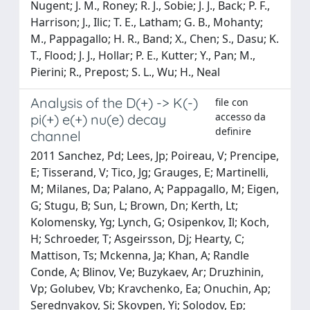
Nugent; J. M., Roney; R. J., Sobie; J. J., Back; P. F.,
Harrison; J., Ilic; T. E., Latham; G. B., Mohanty;
M., Pappagallo; H. R., Band; X., Chen; S., Dasu; K.
T., Flood; J. J., Hollar; P. E., Kutter; Y., Pan; M.,
Pierini; R., Prepost; S. L., Wu; H., Neal
Analysis of the D(+) -> K(-)
file con
accesso da
pi(+) e(+) nu(e) decay
definire
channel
2011 Sanchez, Pd; Lees, Jp; Poireau, V; Prencipe,
E; Tisserand, V; Tico, Jg; Grauges, E; Martinelli,
M; Milanes, Da; Palano, A; Pappagallo, M; Eigen,
G; Stugu, B; Sun, L; Brown, Dn; Kerth, Lt;
Kolomensky, Yg; Lynch, G; Osipenkov, Il; Koch,
H; Schroeder, T; Asgeirsson, Dj; Hearty, C;
Mattison, Ts; Mckenna, Ja; Khan, A; Randle
Conde, A; Blinov, Ve; Buzykaev, Ar; Druzhinin,
Vp; Golubev, Vb; Kravchenko, Ea; Onuchin, Ap;
Serednyakov, Si; Skovpen, Yi; Solodov, Ep;