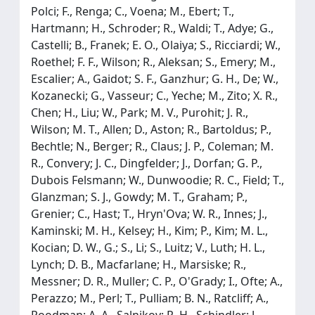
Polci; F., Renga; C., Voena; M., Ebert; T.,
Hartmann; H., Schroder; R., Waldi; T., Adye; G.,
Castelli; B., Franek; E. O., Olaiya; S., Ricciardi; W.,
Roethel; F. F., Wilson; R., Aleksan; S., Emery; M.,
Escalier; A., Gaidot; S. F., Ganzhur; G. H., De; W.,
Kozanecki; G., Vasseur; C., Yeche; M., Zito; X. R.,
Chen; H., Liu; W., Park; M. V., Purohit; J. R.,
Wilson; M. T., Allen; D., Aston; R., Bartoldus; P.,
Bechtle; N., Berger; R., Claus; J. P., Coleman; M.
R., Convery; J. C., Dingfelder; J., Dorfan; G. P.,
Dubois Felsmann; W., Dunwoodie; R. C., Field; T.,
Glanzman; S. J., Gowdy; M. T., Graham; P.,
Grenier; C., Hast; T., Hryn'Ova; W. R., Innes; J.,
Kaminski; M. H., Kelsey; H., Kim; P., Kim; M. L.,
Kocian; D. W., G.; S., Li; S., Luitz; V., Luth; H. L.,
Lynch; D. B., Macfarlane; H., Marsiske; R.,
Messner; D. R., Muller; C. P., O'Grady; I., Ofte; A.,
Perazzo; M., Perl; T., Pulliam; B. N., Ratcliff; A.,
Roodman; A. A., Salnikov; R. H., Schindler; J.,