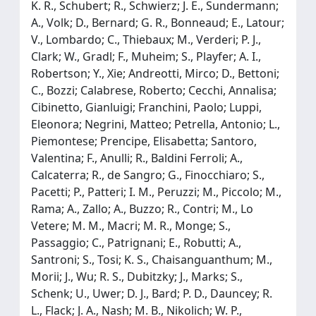
K. R., Schubert; R., Schwierz; J. E., Sundermann;
A., Volk; D., Bernard; G. R., Bonneaud; E., Latour;
V., Lombardo; C., Thiebaux; M., Verderi; P. J.,
Clark; W., Gradl; F., Muheim; S., Playfer; A. I.,
Robertson; Y., Xie; Andreotti, Mirco; D., Bettoni;
C., Bozzi; Calabrese, Roberto; Cecchi, Annalisa;
Cibinetto, Gianluigi; Franchini, Paolo; Luppi,
Eleonora; Negrini, Matteo; Petrella, Antonio; L.,
Piemontese; Prencipe, Elisabetta; Santoro,
Valentina; F., Anulli; R., Baldini Ferroli; A.,
Calcaterra; R., de Sangro; G., Finocchiaro; S.,
Pacetti; P., Patteri; I. M., Peruzzi; M., Piccolo; M.,
Rama; A., Zallo; A., Buzzo; R., Contri; M., Lo
Vetere; M. M., Macri; M. R., Monge; S.,
Passaggio; C., Patrignani; E., Robutti; A.,
Santroni; S., Tosi; K. S., Chaisanguanthum; M.,
Morii; J., Wu; R. S., Dubitzky; J., Marks; S.,
Schenk; U., Uwer; D. J., Bard; P. D., Dauncey; R.
L., Flack; J. A., Nash; M. B., Nikolich; W. P.,