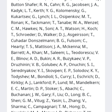
Button Shafer; R. N., Cahn; R. G., Jacobsen; J. A.,
Kadyk; L. T., Kerth; Y. G., Kolomensky; G.,
Kukartsev; G., Lynch; I. L., Osipenkov; M. T.,
Ronan; K., Tackmann; T., Tanabe; W. A., Wenzel;
C. M., Hawkes; N., Soni; A. T., Watson; H., Koch;
T., Schroeder; D., Walker; D. J., Asgeirsson; T.,
Cuhadar Donszelmann; B. G., Fulsom; C.,
Hearty; T. S., Mattison; J. A., Mckenna; M.,
Barrett; A., Khan; M., Saleem; L., Teodorescu; V.
E., Blinov; A. D., Bukin; A. R., Buzykaev; V. P.,
Druzhinin; V. B., Golubev; A. P., Onuchin; S. I.,
Serednyakov; Y. I., Skovpen; E. P., Solodov; K. Y.,
Todyshev; M., Bondioli; S., Curry; I., Eschrich; D.,
Kirkby; A. J., Lankford; P., Lund; M., Mandelkern;
E. C., Martin; D. P., Stoker; S., Abachi; C.,
Buchanan; J. W., Gary; F., Liu; O., Long; B. C.,
Shen; G. M., Vitug; Z., Yasin; L., Zhang; V.,
Sharma; C., Campagnari; T. M., Hong; D.,