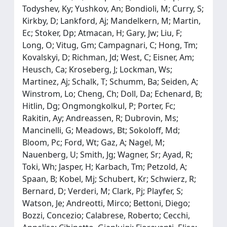
Todyshev, Ky; Yushkov, An; Bondioli, M; Curry, S;
Kirkby, D; Lankford, Aj; Mandelkern, M; Martin,
Ec; Stoker, Dp; Atmacan, H; Gary, Jw; Liu, F;
Long, O; Vitug, Gm; Campagnari, C; Hong, Tm;
Kovalskyi, D; Richman, Jd; West, C; Eisner, Am;
Heusch, Ca; Kroseberg, J; Lockman, Ws;
Martinez, Aj; Schalk, T; Schumm, Ba; Seiden, A;
Winstrom, Lo; Cheng, Ch; Doll, Da; Echenard, B;
Hitlin, Dg; Ongmongkolkul, P; Porter, Fc;
Rakitin, Ay; Andreassen, R; Dubrovin, Ms;
Mancinelli, G; Meadows, Bt; Sokoloff, Md;
Bloom, Pc; Ford, Wt; Gaz, A; Nagel, M;
Nauenberg, U; Smith, Jg; Wagner, Sr; Ayad, R;
Toki, Wh; Jasper, H; Karbach, Tm; Petzold, A;
Spaan, B; Kobel, Mj; Schubert, Kr; Schwierz, R;
Bernard, D; Verderi, M; Clark, Pj; Playfer, S;
Watson, Je; Andreotti, Mirco; Bettoni, Diego;
Bozzi, Concezio; Calabrese, Roberto; Cecchi,