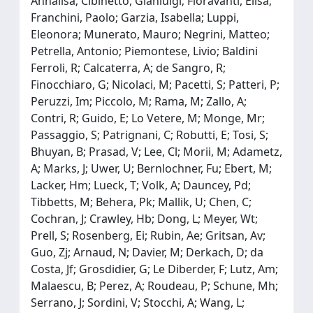
Annalisa; Cibinetto, Gianluigi; Fioravanti, Elisa;
Franchini, Paolo; Garzia, Isabella; Luppi,
Eleonora; Munerato, Mauro; Negrini, Matteo;
Petrella, Antonio; Piemontese, Livio; Baldini
Ferroli, R; Calcaterra, A; de Sangro, R;
Finocchiaro, G; Nicolaci, M; Pacetti, S; Patteri, P;
Peruzzi, Im; Piccolo, M; Rama, M; Zallo, A;
Contri, R; Guido, E; Lo Vetere, M; Monge, Mr;
Passaggio, S; Patrignani, C; Robutti, E; Tosi, S;
Bhuyan, B; Prasad, V; Lee, Cl; Morii, M; Adametz,
A; Marks, J; Uwer, U; Bernlochner, Fu; Ebert, M;
Lacker, Hm; Lueck, T; Volk, A; Dauncey, Pd;
Tibbetts, M; Behera, Pk; Mallik, U; Chen, C;
Cochran, J; Crawley, Hb; Dong, L; Meyer, Wt;
Prell, S; Rosenberg, Ei; Rubin, Ae; Gritsan, Av;
Guo, Zj; Arnaud, N; Davier, M; Derkach, D; da
Costa, Jf; Grosdidier, G; Le Diberder, F; Lutz, Am;
Malaescu, B; Perez, A; Roudeau, P; Schune, Mh;
Serrano, J; Sordini, V; Stocchi, A; Wang, L;