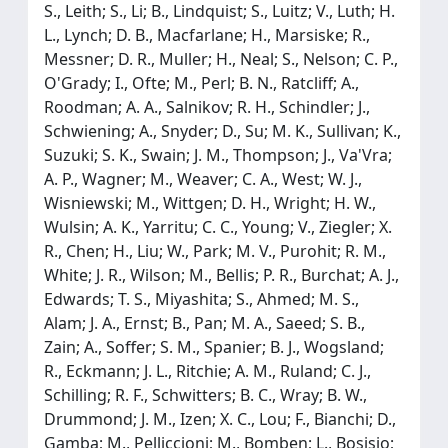
S., Leith; S., Li; B., Lindquist; S., Luitz; V., Luth; H.
L., Lynch; D. B., Macfarlane; H., Marsiske; R.,
Messner; D. R., Muller; H., Neal; S., Nelson; C. P.,
O'Grady; I., Ofte; M., Perl; B. N., Ratcliff; A.,
Roodman; A. A., Salnikov; R. H., Schindler; J.,
Schwiening; A., Snyder; D., Su; M. K., Sullivan; K.,
Suzuki; S. K., Swain; J. M., Thompson; J., Va'Vra;
A. P., Wagner; M., Weaver; C. A., West; W. J.,
Wisniewski; M., Wittgen; D. H., Wright; H. W.,
Wulsin; A. K., Yarritu; C. C., Young; V., Ziegler; X.
R., Chen; H., Liu; W., Park; M. V., Purohit; R. M.,
White; J. R., Wilson; M., Bellis; P. R., Burchat; A. J.,
Edwards; T. S., Miyashita; S., Ahmed; M. S.,
Alam; J. A., Ernst; B., Pan; M. A., Saeed; S. B.,
Zain; A., Soffer; S. M., Spanier; B. J., Wogsland;
R., Eckmann; J. L., Ritchie; A. M., Ruland; C. J.,
Schilling; R. F., Schwitters; B. C., Wray; B. W.,
Drummond; J. M., Izen; X. C., Lou; F., Bianchi; D.,
Gamba; M., Pelliccioni; M., Bomben; L., Bosisio;