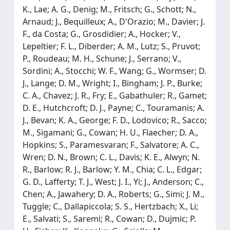
K., Lae; A. G., Denig; M., Fritsch; G., Schott; N.,
Arnaud; J., Bequilleux; A., D'Orazio; M., Davier; J.
F., da Costa; G., Grosdidier; A., Hocker; V.,
Lepeltier; F. L., Diberder; A. M., Lutz; S., Pruvot;
P., Roudeau; M. H., Schune; J., Serrano; V.,
Sordini; A., Stocchi; W. F., Wang; G., Wormser; D.
J., Lange; D. M., Wright; I., Bingham; J. P., Burke;
C. A., Chavez; J. R., Fry; E., Gabathuler; R., Gamet;
D. E., Hutchcroft; D. J., Payne; C., Touramanis; A.
J., Bevan; K. A., George; F. D., Lodovico; R., Sacco;
M., Sigamani; G., Cowan; H. U., Flaecher; D. A.,
Hopkins; S., Paramesvaran; F., Salvatore; A. C.,
Wren; D. N., Brown; C. L., Davis; K. E., Alwyn; N.
R., Barlow; R. J., Barlow; Y. M., Chia; C. L., Edgar;
G. D., Lafferty; T. J., West; J. I., Yi; J., Anderson; C.,
Chen; A., Jawahery; D. A., Roberts; G., Simi; J. M.,
Tuggle; C., Dallapiccola; S. S., Hertzbach; X., Li;
E., Salvati; S., Saremi; R., Cowan; D., Dujmic; P.