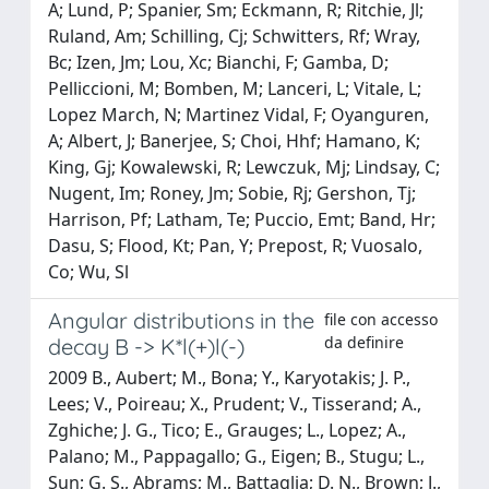
A; Lund, P; Spanier, Sm; Eckmann, R; Ritchie, Jl;
Ruland, Am; Schilling, Cj; Schwitters, Rf; Wray,
Bc; Izen, Jm; Lou, Xc; Bianchi, F; Gamba, D;
Pelliccioni, M; Bomben, M; Lanceri, L; Vitale, L;
Lopez March, N; Martinez Vidal, F; Oyanguren,
A; Albert, J; Banerjee, S; Choi, Hhf; Hamano, K;
King, Gj; Kowalewski, R; Lewczuk, Mj; Lindsay, C;
Nugent, Im; Roney, Jm; Sobie, Rj; Gershon, Tj;
Harrison, Pf; Latham, Te; Puccio, Emt; Band, Hr;
Dasu, S; Flood, Kt; Pan, Y; Prepost, R; Vuosalo,
Co; Wu, Sl
Angular distributions in the
file con accesso
da definire
decay B -> K*l(+)l(-)
2009 B., Aubert; M., Bona; Y., Karyotakis; J. P.,
Lees; V., Poireau; X., Prudent; V., Tisserand; A.,
Zghiche; J. G., Tico; E., Grauges; L., Lopez; A.,
Palano; M., Pappagallo; G., Eigen; B., Stugu; L.,
Sun; G. S., Abrams; M., Battaglia; D. N., Brown; J.,