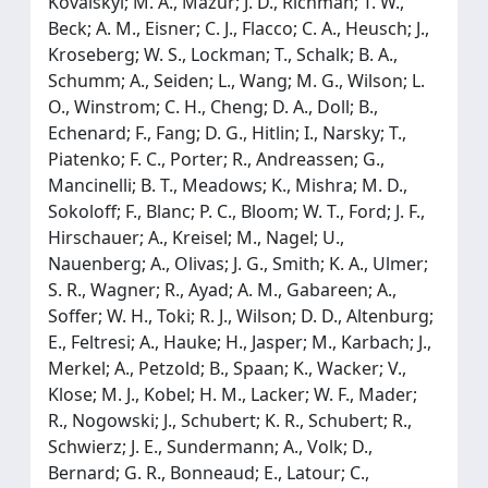
Kovalskyi; M. A., Mazur; J. D., Richman; T. W.,
Beck; A. M., Eisner; C. J., Flacco; C. A., Heusch; J.,
Kroseberg; W. S., Lockman; T., Schalk; B. A.,
Schumm; A., Seiden; L., Wang; M. G., Wilson; L.
O., Winstrom; C. H., Cheng; D. A., Doll; B.,
Echenard; F., Fang; D. G., Hitlin; I., Narsky; T.,
Piatenko; F. C., Porter; R., Andreassen; G.,
Mancinelli; B. T., Meadows; K., Mishra; M. D.,
Sokoloff; F., Blanc; P. C., Bloom; W. T., Ford; J. F.,
Hirschauer; A., Kreisel; M., Nagel; U.,
Nauenberg; A., Olivas; J. G., Smith; K. A., Ulmer;
S. R., Wagner; R., Ayad; A. M., Gabareen; A.,
Soffer; W. H., Toki; R. J., Wilson; D. D., Altenburg;
E., Feltresi; A., Hauke; H., Jasper; M., Karbach; J.,
Merkel; A., Petzold; B., Spaan; K., Wacker; V.,
Klose; M. J., Kobel; H. M., Lacker; W. F., Mader;
R., Nogowski; J., Schubert; K. R., Schubert; R.,
Schwierz; J. E., Sundermann; A., Volk; D.,
Bernard; G. R., Bonneaud; E., Latour; C.,