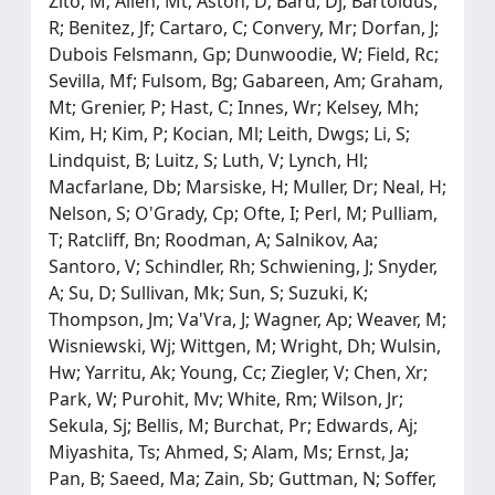
Zito, M; Allen, Mt; Aston, D; Bard, Dj; Bartoldus,
R; Benitez, Jf; Cartaro, C; Convery, Mr; Dorfan, J;
Dubois Felsmann, Gp; Dunwoodie, W; Field, Rc;
Sevilla, Mf; Fulsom, Bg; Gabareen, Am; Graham,
Mt; Grenier, P; Hast, C; Innes, Wr; Kelsey, Mh;
Kim, H; Kim, P; Kocian, Ml; Leith, Dwgs; Li, S;
Lindquist, B; Luitz, S; Luth, V; Lynch, Hl;
Macfarlane, Db; Marsiske, H; Muller, Dr; Neal, H;
Nelson, S; O'Grady, Cp; Ofte, I; Perl, M; Pulliam,
T; Ratcliff, Bn; Roodman, A; Salnikov, Aa;
Santoro, V; Schindler, Rh; Schwiening, J; Snyder,
A; Su, D; Sullivan, Mk; Sun, S; Suzuki, K;
Thompson, Jm; Va'Vra, J; Wagner, Ap; Weaver, M;
Wisniewski, Wj; Wittgen, M; Wright, Dh; Wulsin,
Hw; Yarritu, Ak; Young, Cc; Ziegler, V; Chen, Xr;
Park, W; Purohit, Mv; White, Rm; Wilson, Jr;
Sekula, Sj; Bellis, M; Burchat, Pr; Edwards, Aj;
Miyashita, Ts; Ahmed, S; Alam, Ms; Ernst, Ja;
Pan, B; Saeed, Ma; Zain, Sb; Guttman, N; Soffer,