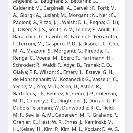
Angelini; G., Batignani; S., Bettarini; G.,
Calderini; M., Carpinelli; A., Cervelli; F., Forti; M.
A., Giorgi; A., Lusiani; M., Morganti; N., Neri; E.,
Paoloni; G., Rizzo; J. J., Walsh; D. L., Pegna; C., Lu;
J., Olsen; A. J. S., Smith; A. V., Telnov; F., Anulli; E.,
Baracchini; G., Cavoto; R., Faccini; F., Ferrarotto;
F., Ferroni; M., Gaspero; P. D., Jackson; L. L., Gioi;
M. A., Mazzoni; S., Morganti; G., Piredda; F.,
Renga; C., Voena; M., Ebert; T., Hartmann; H.,
Schroder; R., Waldi; T., Adye; B., Franek; E. O.,
Olaiya; F. F., Wilson; S., Emery; L., Esteve; G. H.,
de Monchenault; W., Kozanecki; G., Vasseur; C.,
Yeche; M., Zito; M. T., Allen; D., Aston; R.,
Bartoldus; J. F., Benitez; R., Cenci; J. P., Coleman;
M. R., Convery; J. C., Dingfelder; J., Dorfan; G. P.,
Dubois Felsmann; W., Dunwoodie; R. C., Field;
M. F., Sevilla; A. M., Gabareen; M. T., Graham; P.,
Grenier; C., Hast; W. R., Innes; J., Kaminski; M.
H., Kelsey; H., Kim; P., Kim; M. L., Kocian; D. W. G.