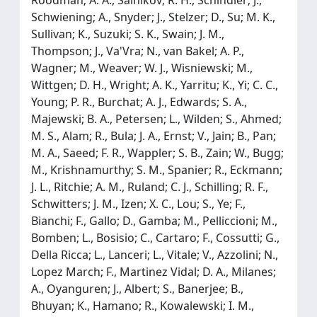
Schwiening; A., Snyder; J., Stelzer; D., Su; M. K.,
Sullivan; K., Suzuki; S. K., Swain; J. M.,
Thompson; J., Va'Vra; N., van Bakel; A. P.,
Wagner; M., Weaver; W. J., Wisniewski; M.,
Wittgen; D. H., Wright; A. K., Yarritu; K., Yi; C. C.,
Young; P. R., Burchat; A. J., Edwards; S. A.,
Majewski; B. A., Petersen; L., Wilden; S., Ahmed;
M. S., Alam; R., Bula; J. A., Ernst; V., Jain; B., Pan;
M. A., Saeed; F. R., Wappler; S. B., Zain; W., Bugg;
M., Krishnamurthy; S. M., Spanier; R., Eckmann;
J. L., Ritchie; A. M., Ruland; C. J., Schilling; R. F.,
Schwitters; J. M., Izen; X. C., Lou; S., Ye; F.,
Bianchi; F., Gallo; D., Gamba; M., Pelliccioni; M.,
Bomben; L., Bosisio; C., Cartaro; F., Cossutti; G.,
Della Ricca; L., Lanceri; L., Vitale; V., Azzolini; N.,
Lopez March; F., Martinez Vidal; D. A., Milanes;
A., Oyanguren; J., Albert; S., Banerjee; B.,
Bhuyan; K., Hamano; R., Kowalewski; I. M.,