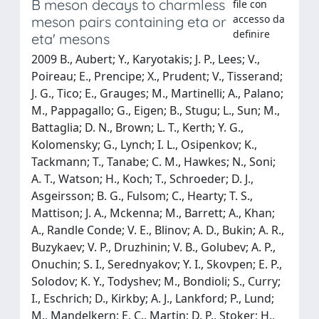
B meson decays to charmless
file con
accesso da
meson pairs containing eta or
definire
eta' mesons
2009 B., Aubert; Y., Karyotakis; J. P., Lees; V.,
Poireau; E., Prencipe; X., Prudent; V., Tisserand;
J. G., Tico; E., Grauges; M., Martinelli; A., Palano;
M., Pappagallo; G., Eigen; B., Stugu; L., Sun; M.,
Battaglia; D. N., Brown; L. T., Kerth; Y. G.,
Kolomensky; G., Lynch; I. L., Osipenkov; K.,
Tackmann; T., Tanabe; C. M., Hawkes; N., Soni;
A. T., Watson; H., Koch; T., Schroeder; D. J.,
Asgeirsson; B. G., Fulsom; C., Hearty; T. S.,
Mattison; J. A., Mckenna; M., Barrett; A., Khan;
A., Randle Conde; V. E., Blinov; A. D., Bukin; A. R.,
Buzykaev; V. P., Druzhinin; V. B., Golubev; A. P.,
Onuchin; S. I., Serednyakov; Y. I., Skovpen; E. P.,
Solodov; K. Y., Todyshev; M., Bondioli; S., Curry;
I., Eschrich; D., Kirkby; A. J., Lankford; P., Lund;
M., Mandelkern; E. C., Martin; D. P., Stoker; H.,