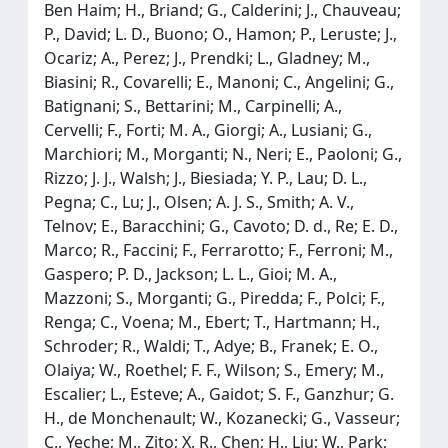
Ben Haim; H., Briand; G., Calderini; J., Chauveau;
P., David; L. D., Buono; O., Hamon; P., Leruste; J.,
Ocariz; A., Perez; J., Prendki; L., Gladney; M.,
Biasini; R., Covarelli; E., Manoni; C., Angelini; G.,
Batignani; S., Bettarini; M., Carpinelli; A.,
Cervelli; F., Forti; M. A., Giorgi; A., Lusiani; G.,
Marchiori; M., Morganti; N., Neri; E., Paoloni; G.,
Rizzo; J. J., Walsh; J., Biesiada; Y. P., Lau; D. L.,
Pegna; C., Lu; J., Olsen; A. J. S., Smith; A. V.,
Telnov; E., Baracchini; G., Cavoto; D. d., Re; E. D.,
Marco; R., Faccini; F., Ferrarotto; F., Ferroni; M.,
Gaspero; P. D., Jackson; L. L., Gioi; M. A.,
Mazzoni; S., Morganti; G., Piredda; F., Polci; F.,
Renga; C., Voena; M., Ebert; T., Hartmann; H.,
Schroder; R., Waldi; T., Adye; B., Franek; E. O.,
Olaiya; W., Roethel; F. F., Wilson; S., Emery; M.,
Escalier; L., Esteve; A., Gaidot; S. F., Ganzhur; G.
H., de Monchenault; W., Kozanecki; G., Vasseur;
C., Yeche; M., Zito; X. R., Chen; H., Liu; W., Park;