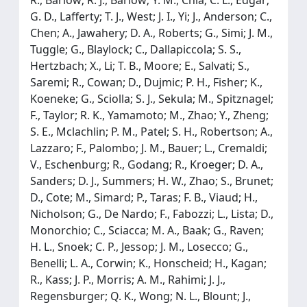
G. D., Lafferty; T. J., West; J. I., Yi; J., Anderson; C.,
Chen; A., Jawahery; D. A., Roberts; G., Simi; J. M.,
Tuggle; G., Blaylock; C., Dallapiccola; S. S.,
Hertzbach; X., Li; T. B., Moore; E., Salvati; S.,
Saremi; R., Cowan; D., Dujmic; P. H., Fisher; K.,
Koeneke; G., Sciolla; S. J., Sekula; M., Spitznagel;
F., Taylor; R. K., Yamamoto; M., Zhao; Y., Zheng;
S. E., Mclachlin; P. M., Patel; S. H., Robertson; A.,
Lazzaro; F., Palombo; J. M., Bauer; L., Cremaldi;
V., Eschenburg; R., Godang; R., Kroeger; D. A.,
Sanders; D. J., Summers; H. W., Zhao; S., Brunet;
D., Cote; M., Simard; P., Taras; F. B., Viaud; H.,
Nicholson; G., De Nardo; F., Fabozzi; L., Lista; D.,
Monorchio; C., Sciacca; M. A., Baak; G., Raven;
H. L., Snoek; C. P., Jessop; J. M., Losecco; G.,
Benelli; L. A., Corwin; K., Honscheid; H., Kagan;
R., Kass; J. P., Morris; A. M., Rahimi; J. J.,
Regensburger; Q. K., Wong; N. L., Blount; J.,