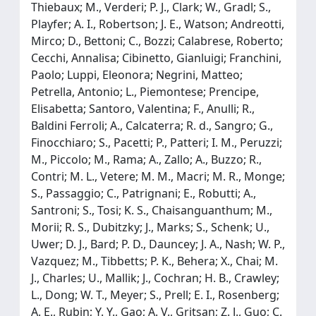
Thiebaux; M., Verderi; P. J., Clark; W., Gradl; S.,
Playfer; A. I., Robertson; J. E., Watson; Andreotti,
Mirco; D., Bettoni; C., Bozzi; Calabrese, Roberto;
Cecchi, Annalisa; Cibinetto, Gianluigi; Franchini,
Paolo; Luppi, Eleonora; Negrini, Matteo;
Petrella, Antonio; L., Piemontese; Prencipe,
Elisabetta; Santoro, Valentina; F., Anulli; R.,
Baldini Ferroli; A., Calcaterra; R. d., Sangro; G.,
Finocchiaro; S., Pacetti; P., Patteri; I. M., Peruzzi;
M., Piccolo; M., Rama; A., Zallo; A., Buzzo; R.,
Contri; M. L., Vetere; M. M., Macri; M. R., Monge;
S., Passaggio; C., Patrignani; E., Robutti; A.,
Santroni; S., Tosi; K. S., Chaisanguanthum; M.,
Morii; R. S., Dubitzky; J., Marks; S., Schenk; U.,
Uwer; D. J., Bard; P. D., Dauncey; J. A., Nash; W. P.,
Vazquez; M., Tibbetts; P. K., Behera; X., Chai; M.
J., Charles; U., Mallik; J., Cochran; H. B., Crawley;
L., Dong; W. T., Meyer; S., Prell; E. I., Rosenberg;
A. E., Rubin; Y. Y., Gao; A. V., Gritsan; Z. J., Guo; C.