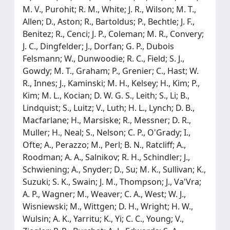
M. V., Purohit; R. M., White; J. R., Wilson; M. T.,
Allen; D., Aston; R., Bartoldus; P., Bechtle; J. F.,
Benitez; R., Cenci; J. P., Coleman; M. R., Convery;
J. C., Dingfelder; J., Dorfan; G. P., Dubois
Felsmann; W., Dunwoodie; R. C., Field; S. J.,
Gowdy; M. T., Graham; P., Grenier; C., Hast; W.
R., Innes; J., Kaminski; M. H., Kelsey; H., Kim; P.,
Kim; M. L., Kocian; D. W. G. S., Leith; S., Li; B.,
Lindquist; S., Luitz; V., Luth; H. L., Lynch; D. B.,
Macfarlane; H., Marsiske; R., Messner; D. R.,
Muller; H., Neal; S., Nelson; C. P., O'Grady; I.,
Ofte; A., Perazzo; M., Perl; B. N., Ratcliff; A.,
Roodman; A. A., Salnikov; R. H., Schindler; J.,
Schwiening; A., Snyder; D., Su; M. K., Sullivan; K.,
Suzuki; S. K., Swain; J. M., Thompson; J., Va'Vra;
A. P., Wagner; M., Weaver; C. A., West; W. J.,
Wisniewski; M., Wittgen; D. H., Wright; H. W.,
Wulsin; A. K., Yarritu; K., Yi; C. C., Young; V.,