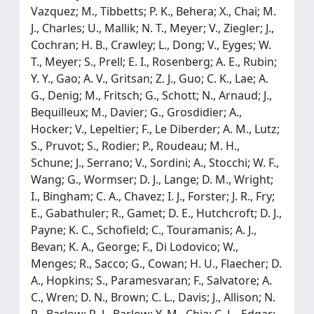
Vazquez; M., Tibbetts; P. K., Behera; X., Chai; M.
J., Charles; U., Mallik; N. T., Meyer; V., Ziegler; J.,
Cochran; H. B., Crawley; L., Dong; V., Eyges; W.
T., Meyer; S., Prell; E. I., Rosenberg; A. E., Rubin;
Y. Y., Gao; A. V., Gritsan; Z. J., Guo; C. K., Lae; A.
G., Denig; M., Fritsch; G., Schott; N., Arnaud; J.,
Bequilleux; M., Davier; G., Grosdidier; A.,
Hocker; V., Lepeltier; F., Le Diberder; A. M., Lutz;
S., Pruvot; S., Rodier; P., Roudeau; M. H.,
Schune; J., Serrano; V., Sordini; A., Stocchi; W. F.,
Wang; G., Wormser; D. J., Lange; D. M., Wright;
I., Bingham; C. A., Chavez; I. J., Forster; J. R., Fry;
E., Gabathuler; R., Gamet; D. E., Hutchcroft; D. J.,
Payne; K. C., Schofield; C., Touramanis; A. J.,
Bevan; K. A., George; F., Di Lodovico; W.,
Menges; R., Sacco; G., Cowan; H. U., Flaecher; D.
A., Hopkins; S., Paramesvaran; F., Salvatore; A.
C., Wren; D. N., Brown; C. L., Davis; J., Allison; N.
R., Barlow; R. J., Barlow; Y. M., Chia; C. L., Edgar;