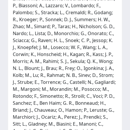
P., Biassoni; A., Lazzaro; V., Lombardo; F.,
Palombo; S., Stracka; L., Cremaldi; R., Godang;
R., Kroeger; P., Sonnek; D. J., Summers; H. W.,
Zhao; M., Simard; P., Taras; H., Nicholson; G. D.,
Nardo; L., Lista; D., Monorchio; G., Onorato; C.,
Sciacca; G., Raven; H. L., Snoek; C. P., Jessop; K.
J., Knoepfel; J. M., Losecco; W. F., Wang; L. A.,
Corwin; K., Honscheid; H., Kagan; R., Kass; J. P.,
Morris; A. M., Rahimi; S. J., Sekula; Q. K., Wong;
N. L., Blount; J., Brau; R., Frey; O., Igonkina; J. A.,
Kolb; M., Lu; R., Rahmat; N. B., Sinev; D., Strom;
J., Strube; E., Torrence; G., Castelli; N., Gagliardi;
M., Margoni; M., Morandin; M., Posocco; M.,
Rotondo; F., Simonetto; R., Stroili; C., Voci; P. D.,
Sanchez; E., Ben Haim; G. R., Bonneaud; H.,
Briand; J., Chauveau; O., Hamon; P., Leruste; G.,
Marchiori; J., Ocariz; A., Perez; J., Prendki; S.,
Sitt; L., Gladney; M., Biasini; E., Manoni; C.,