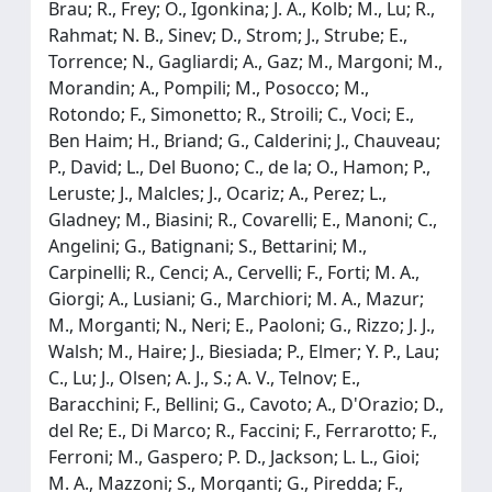
Brau; R., Frey; O., Igonkina; J. A., Kolb; M., Lu; R.,
Rahmat; N. B., Sinev; D., Strom; J., Strube; E.,
Torrence; N., Gagliardi; A., Gaz; M., Margoni; M.,
Morandin; A., Pompili; M., Posocco; M.,
Rotondo; F., Simonetto; R., Stroili; C., Voci; E.,
Ben Haim; H., Briand; G., Calderini; J., Chauveau;
P., David; L., Del Buono; C., de la; O., Hamon; P.,
Leruste; J., Malcles; J., Ocariz; A., Perez; L.,
Gladney; M., Biasini; R., Covarelli; E., Manoni; C.,
Angelini; G., Batignani; S., Bettarini; M.,
Carpinelli; R., Cenci; A., Cervelli; F., Forti; M. A.,
Giorgi; A., Lusiani; G., Marchiori; M. A., Mazur;
M., Morganti; N., Neri; E., Paoloni; G., Rizzo; J. J.,
Walsh; M., Haire; J., Biesiada; P., Elmer; Y. P., Lau;
C., Lu; J., Olsen; A. J., S.; A. V., Telnov; E.,
Baracchini; F., Bellini; G., Cavoto; A., D'Orazio; D.,
del Re; E., Di Marco; R., Faccini; F., Ferrarotto; F.,
Ferroni; M., Gaspero; P. D., Jackson; L. L., Gioi;
M. A., Mazzoni; S., Morganti; G., Piredda; F.,