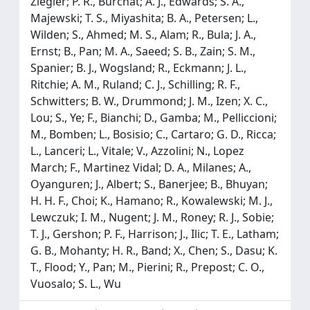
Ziegler; P. R., Burchat; A. J., Edwards; S. A.,
Majewski; T. S., Miyashita; B. A., Petersen; L.,
Wilden; S., Ahmed; M. S., Alam; R., Bula; J. A.,
Ernst; B., Pan; M. A., Saeed; S. B., Zain; S. M.,
Spanier; B. J., Wogsland; R., Eckmann; J. L.,
Ritchie; A. M., Ruland; C. J., Schilling; R. F.,
Schwitters; B. W., Drummond; J. M., Izen; X. C.,
Lou; S., Ye; F., Bianchi; D., Gamba; M., Pelliccioni;
M., Bomben; L., Bosisio; C., Cartaro; G. D., Ricca;
L., Lanceri; L., Vitale; V., Azzolini; N., Lopez
March; F., Martinez Vidal; D. A., Milanes; A.,
Oyanguren; J., Albert; S., Banerjee; B., Bhuyan;
H. H. F., Choi; K., Hamano; R., Kowalewski; M. J.,
Lewczuk; I. M., Nugent; J. M., Roney; R. J., Sobie;
T. J., Gershon; P. F., Harrison; J., Ilic; T. E., Latham;
G. B., Mohanty; H. R., Band; X., Chen; S., Dasu; K.
T., Flood; Y., Pan; M., Pierini; R., Prepost; C. O.,
Vuosalo; S. L., Wu