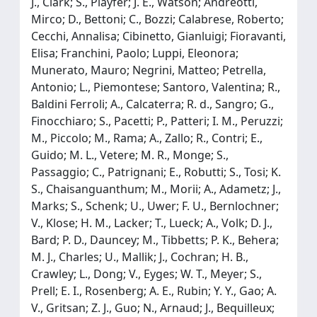
J., Clark; S., Playfer; J. E., Watson; Andreotti,
Mirco; D., Bettoni; C., Bozzi; Calabrese, Roberto;
Cecchi, Annalisa; Cibinetto, Gianluigi; Fioravanti,
Elisa; Franchini, Paolo; Luppi, Eleonora;
Munerato, Mauro; Negrini, Matteo; Petrella,
Antonio; L., Piemontese; Santoro, Valentina; R.,
Baldini Ferroli; A., Calcaterra; R. d., Sangro; G.,
Finocchiaro; S., Pacetti; P., Patteri; I. M., Peruzzi;
M., Piccolo; M., Rama; A., Zallo; R., Contri; E.,
Guido; M. L., Vetere; M. R., Monge; S.,
Passaggio; C., Patrignani; E., Robutti; S., Tosi; K.
S., Chaisanguanthum; M., Morii; A., Adametz; J.,
Marks; S., Schenk; U., Uwer; F. U., Bernlochner;
V., Klose; H. M., Lacker; T., Lueck; A., Volk; D. J.,
Bard; P. D., Dauncey; M., Tibbetts; P. K., Behera;
M. J., Charles; U., Mallik; J., Cochran; H. B.,
Crawley; L., Dong; V., Eyges; W. T., Meyer; S.,
Prell; E. I., Rosenberg; A. E., Rubin; Y. Y., Gao; A.
V., Gritsan; Z. J., Guo; N., Arnaud; J., Bequilleux;