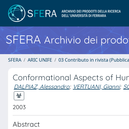
SFERA
Archivio dei prodot
SFERA
ARIC UNIFE
03 Contributo in rivista (Pubblica
Conformational Aspects of Hu
DALPIAZ, Alessandro
;
VERTUANI, Gianni
;
S
2003
Abstract