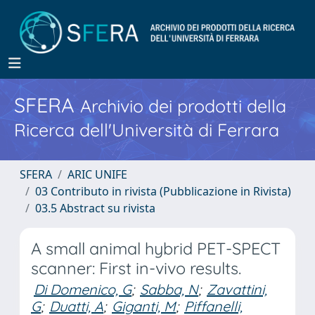
SFERA
Archivio dei prodotti della
Ricerca dell'Università di Ferrara
SFERA
ARIC UNIFE
03 Contributo in rivista (Pubblicazione in Rivista)
03.5 Abstract su rivista
A small animal hybrid PET-SPECT
scanner: First in-vivo results.
Di Domenico, G
;
Sabba, N
;
Zavattini,
G
;
Duatti, A
;
Giganti, M
;
Piffanelli,