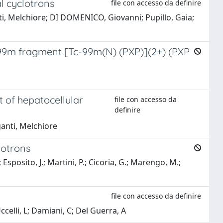
l cyclotrons
file con accesso da definire
nti, Melchiore; DI DOMENICO, Giovanni; Pupillo, Gaia;
um-99m fragment [Tc-99m(N) (PXP)](2+) (PXP
t of hepatocellular
file con accesso da
definire
iganti, Melchiore
lotrons
; Esposito, J.; Martini, P.; Cicoria, G.; Marengo, M.;
file con accesso da definire
ccelli, L; Damiani, C; Del Guerra, A