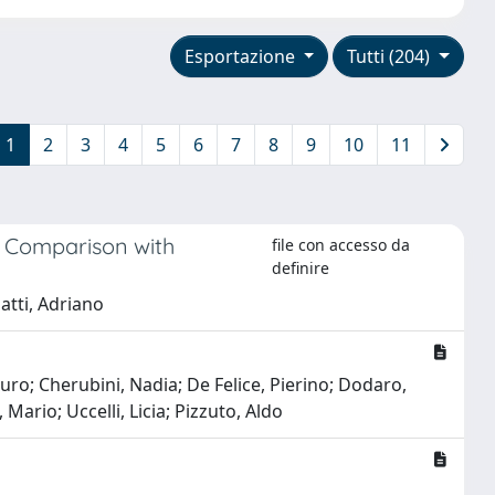
Esportazione
Tutti (204)
1
2
3
4
5
6
7
8
9
10
11
: Comparison with
file con accesso da
definire
uatti, Adriano
ro; Cherubini, Nadia; De Felice, Pierino; Dodaro,
Mario; Uccelli, Licia; Pizzuto, Aldo