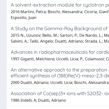
A solvent-extraction module for cyclotron 
2016 Martini, Petra; Boschi, Alessandra; Cicoria, Gianf
Esposito, Juan
A Study on the Gamma-Ray Background of t
2015 N., Uzunov; Bello, M.; Sartori, P.; De Nardo, L.; M
Salvini, A.; Taibi, Angelo; Duatti, Adriano; Strada, L.; M
Advances in radiopharmaceuticals for car
1997 Giganti, Melchiore; Uccelli, Licia; P., Colamussi; Ci
An alternative approach to the preparation
efficient synthesis of (188)Re(V)-meso-2,3-d
2000 Duatti, Adriano; Uccelli, Licia; Boschi, Alessandra; 
Association of Co(sep)3+ ions with S2O32- i
1986 Indelli, A; Duatti, Adriano