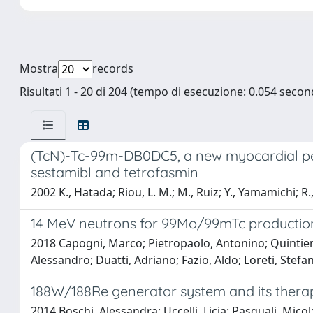
Mostra
records
Risultati 1 - 20 di 204 (tempo di esecuzione: 0.054 second
(TcN)-Tc-99m-DB0DC5, a new myocardial perf
sestamibl and tetrofasmin
2002 K., Hatada; Riou, L. M.; M., Ruiz; Y., Yamamichi; R.,
14 MeV neutrons for 99Mo/99mTc production:
2018 Capogni, Marco; Pietropaolo, Antonino; Quintieri
Alessandro; Duatti, Adriano; Fazio, Aldo; Loreti, Stefan
188W/188Re generator system and its therap
2014 Boschi, Alessandra; Uccelli, Licia; Pasquali, Micol;