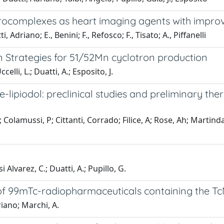
rocomplexes as heart imaging agents with improv
, Adriano; E., Benini; F., Refosco; F., Tisato; A., Piffanelli
n Strategies for 51/52Mn cyclotron production
elli, L.; Duatti, A.; Esposito, J.
e-lipiodol: preclinical studies and preliminary the
; Colamussi, P; Cittanti, Corrado; Filice, A; Rose, Ah; Martind
i Alvarez, C.; Duatti, A.; Pupillo, G.
 of 99mTc-radiopharmaceuticals containing the Tc
riano; Marchi, A.