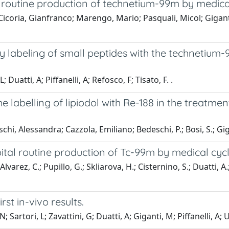
l routine production of technetium-99m by medica
a; Cicoria, Gianfranco; Marengo, Mario; Pasquali, Micol; Giga
ity labeling of small peptides with the techneti
 Duatti, A; Piffanelli, A; Refosco, F; Tisato, F. ​.
 labelling of lipiodol with Re-188 in the treatmen
oschi, Alessandra; Cazzola, Emiliano; Bedeschi, P.; Bosi, S.; G
ital routine production of Tc-99m by medical cyc
lvarez, C.; Pupillo, G.; Skliarova, H.; Cisternino, S.; Duatti, A.
st in-vivo results.
artori, L; Zavattini, G; Duatti, A; Giganti, M; Piffanelli, A; U