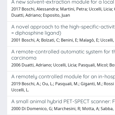
A new solvent-extraction module for a loca
2017 Boschi, Alessandra; Martini, Petra; Uccelli, Lici
Duatti, Adriano; Esposito, Juan
A novel approach to the high-specific-activ
= diphosphine ligand)
2001 Boschi, A; Bolzati, C; Benini, E; Malagò, E; Uccelli, L;
A remote-controlled automatic system for the
carcinoma
2006 Duatti, Adriano; Uccelli, Licia; Pasquali, Micol; B
A remotely controlled module for an in-hosp
2019 Boschi, A.; Ou, L.; Pasquali, M.; Giganti, M.; Rossi A
Uccelli, L.
A small animal hybrid PET-SPECT scanner: Fir
2000 Di Domenico, G; Marchesini, R; Motta, A; Sabba, N; S