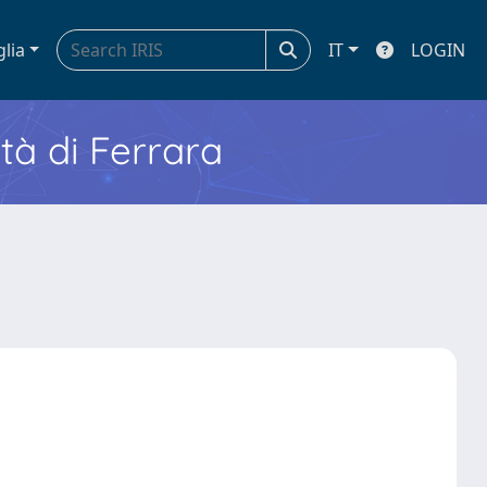
glia
IT
LOGIN
ità di Ferrara