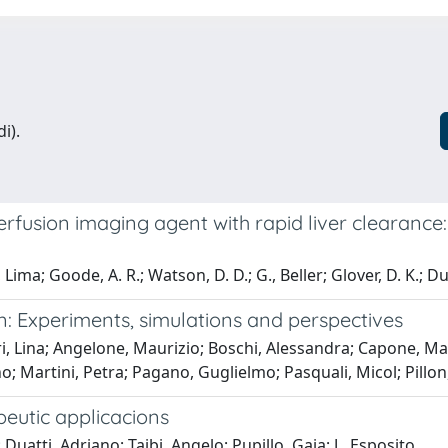
i).
usion imaging agent with rapid liver clearance
 Lima; Goode, A. R.; Watson, D. D.; G., Beller; Glover, D. K.; D
 Experiments, simulations and perspectives
, Lina; Angelone, Maurizio; Boschi, Alessandra; Capone, Mau
o; Martini, Petra; Pagano, Guglielmo; Pasquali, Micol; Pillon, 
eutic applicacions
 Duatti, Adriano; Taibi, Angelo; Pupillo, Gaia; J., Esposito