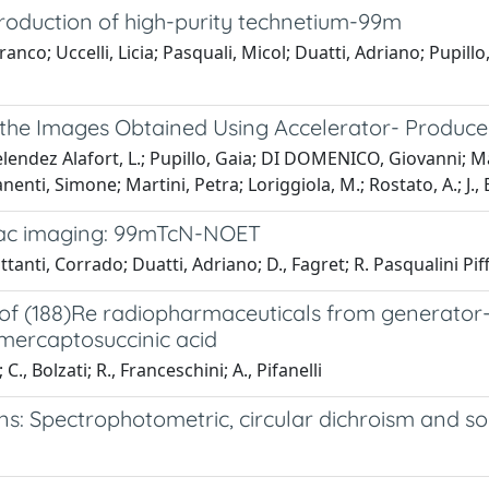
production of high-purity technetium-99m
ranco; Uccelli, Licia; Pasquali, Micol; Duatti, Adriano; Pupi
he Images Obtained Using Accelerator- Produc
elendez Alafort, L.; Pupillo, Gaia; DI DOMENICO, Giovanni; Mate
anenti, Simone; Martini, Petra; Loriggiola, M.; Rostato, A.; J.,
diac imaging: 99mTcN-NOET
ttanti, Corrado; Duatti, Adriano; D., Fagret; R. Pasqualini Piff
 of (188)Re radiopharmaceuticals from generator-
imercaptosuccinic acid
C., Bolzati; R., Franceschini; A., Pifanelli
ons: Spectrophotometric, circular dichroism and s