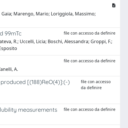
llo, Gaia; Marengo, Mario; Loriggiola, Massimo;
ed 99mTc
file con accesso da definire
va, R.; Uccelli, Licia; Boschi, Alessandra; Groppi, F.;
 Esposito
file con accesso da definire
anelli, A.
produced [(188)ReO(4)]:(-)
file con accesso
da definire
olubility measurements
file con accesso da definire