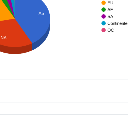
EU
AF
AS
SA
Continente
OC
NA