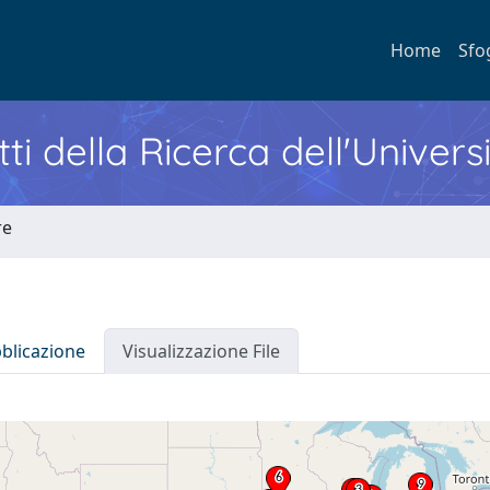
Home
Sfo
ti della Ricerca dell'Univers
re
bblicazione
Visualizzazione File