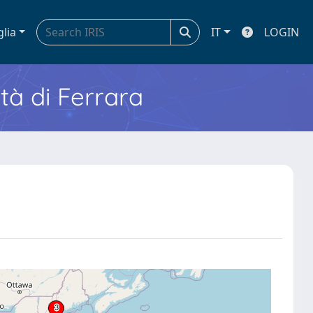
glia
IT
LOGIN
ità di Ferrara