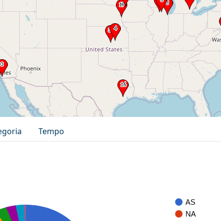
egoria
Tempo
AS
NA