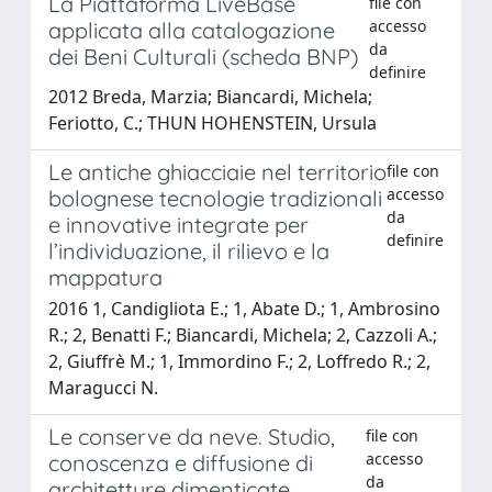
La Piattaforma LiveBase
file con
accesso
applicata alla catalogazione
da
dei Beni Culturali (scheda BNP)
definire
2012 Breda, Marzia; Biancardi, Michela;
Feriotto, C.; THUN HOHENSTEIN, Ursula
Le antiche ghiacciaie nel territorio
file con
accesso
bolognese tecnologie tradizionali
da
e innovative integrate per
definire
l’individuazione, il rilievo e la
mappatura
2016 1, Candigliota E.; 1, Abate D.; 1, Ambrosino
R.; 2, Benatti F.; Biancardi, Michela; 2, Cazzoli A.;
2, Giuffrè M.; 1, Immordino F.; 2, Loffredo R.; 2,
Maragucci N.
Le conserve da neve. Studio,
file con
accesso
conoscenza e diffusione di
da
architetture dimenticate