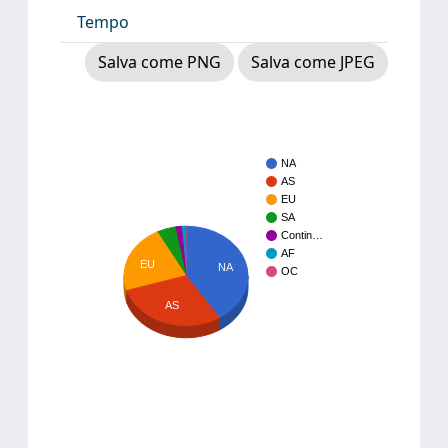
Tempo
Salva come PNG
Salva come JPEG
NA
AS
EU
SA
Contin…
AF
EU
NA
OC
AS