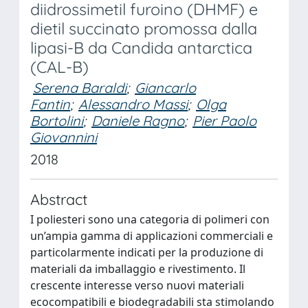
diidrossimetil furoino (DHMF) e
dietil succinato promossa dalla
lipasi-B da Candida antarctica
(CAL-B)
Serena Baraldi
;
Giancarlo
Fantin
;
Alessandro Massi
;
Olga
Bortolini
;
Daniele Ragno
;
Pier Paolo
Giovannini
2018
Abstract
I poliesteri sono una categoria di polimeri con
un’ampia gamma di applicazioni commerciali e
particolarmente indicati per la produzione di
materiali da imballaggio e rivestimento. Il
crescente interesse verso nuovi materiali
ecocompatibili e biodegradabili sta stimolando