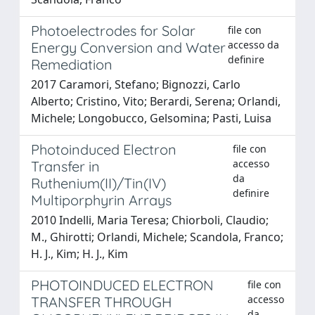
Photoelectrodes for Solar
file con
accesso da
Energy Conversion and Water
definire
Remediation
2017 Caramori, Stefano; Bignozzi, Carlo
Alberto; Cristino, Vito; Berardi, Serena; Orlandi,
Michele; Longobucco, Gelsomina; Pasti, Luisa
Photoinduced Electron
file con
accesso
Transfer in
da
Ruthenium(II)/Tin(IV)
definire
Multiporphyrin Arrays
2010 Indelli, Maria Teresa; Chiorboli, Claudio;
M., Ghirotti; Orlandi, Michele; Scandola, Franco;
H. J., Kim; H. J., Kim
PHOTOINDUCED ELECTRON
file con
accesso
TRANSFER THROUGH
da