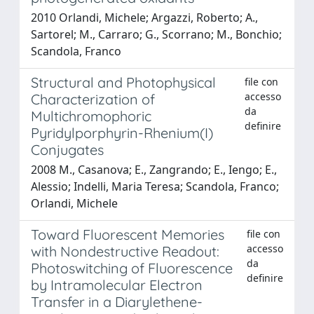
2010 Orlandi, Michele; Argazzi, Roberto; A.,
Sartorel; M., Carraro; G., Scorrano; M., Bonchio;
Scandola, Franco
Structural and Photophysical
file con
accesso
Characterization of
da
Multichromophoric
definire
Pyridylporphyrin-Rhenium(I)
Conjugates
2008 M., Casanova; E., Zangrando; E., Iengo; E.,
Alessio; Indelli, Maria Teresa; Scandola, Franco;
Orlandi, Michele
Toward Fluorescent Memories
file con
accesso
with Nondestructive Readout:
da
Photoswitching of Fluorescence
definire
by Intramolecular Electron
Transfer in a Diarylethene-