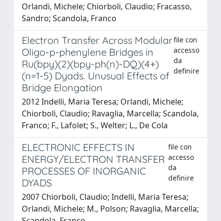
Orlandi, Michele; Chiorboli, Claudio; Fracasso,
Sandro; Scandola, Franco
Electron Transfer Across Modular
file con
accesso
Oligo-p-phenylene Bridges in
da
Ru(bpy)(2)(bpy-ph(n)-DQ)(4+)
definire
(n=1-5) Dyads. Unusual Effects of
Bridge Elongation
2012 Indelli, Maria Teresa; Orlandi, Michele;
Chiorboli, Claudio; Ravaglia, Marcella; Scandola,
Franco; F., Lafolet; S., Welter; L., De Cola
ELECTRONIC EFFECTS IN
file con
accesso
ENERGY/ELECTRON TRANSFER
da
PROCESSES OF INORGANIC
definire
DYADS
2007 Chiorboli, Claudio; Indelli, Maria Teresa;
Orlandi, Michele; M., Polson; Ravaglia, Marcella;
Scandola, Franco