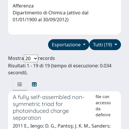
Afferenza
Dipartimento di Chimica (attivo dal
01/01/1900 al 30/09/2012)
Esportazione
Tutti (19)
Mostra
records
Risultati 1 - 19 di 19 (tempo di esecuzione: 0.034
secondi).
A fully self-assembled non-
file con
accesso
symmetric triad for
da
photoinduced charge
definire
separation
2011 E., Iengo; D. G., Pantoş; J. K. M., Sanders;