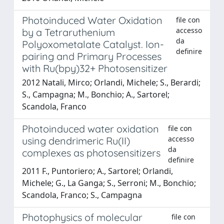
Photoinduced Water Oxidation
file con
accesso
by a Tetraruthenium
da
Polyoxometalate Catalyst. Ion-
definire
pairing and Primary Processes
with Ru(bpy)32+ Photosensitizer
2012 Natali, Mirco; Orlandi, Michele; S., Berardi;
S., Campagna; M., Bonchio; A., Sartorel;
Scandola, Franco
Photoinduced water oxidation
file con
accesso
using dendrimeric Ru(II)
da
complexes as photosensitizers
definire
2011 F., Puntoriero; A., Sartorel; Orlandi,
Michele; G., La Ganga; S., Serroni; M., Bonchio;
Scandola, Franco; S., Campagna
Photophysics of molecular
file con