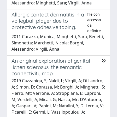
Alessandro; Minghetti, Sara; Virgili, Anna
Allergic contact dermatitis in a
file con
accesso
volleyball player due to
da
protective adhesive taping.
definire
2011 Corazza, Monica; Minghetti, Sara; Benetti,
Simonetta; Marchetti, Nicola; Borghi,
Alessandro; Virgili, Anna
An original exploration of genital
lichen sclerosus: the semantic
connectivity map
2019 Cazzaniga, S; Naldi, L; Virgili, A; Di Landro,
A; Simon, D; Corazza, M; Borghi, A; Minghetti, S;
Fierro, Mt; Verrone, A; Stroppiana, E; Caproni,
M; Verdelli, A; Micali, G; Nasca, Mr; D'Antuono,
A; Gaspari, V; Papini, M; Natalini, Y; Di Lernia, V;
Ficarelli, E; Germi, L; Vassilopoulou, A;