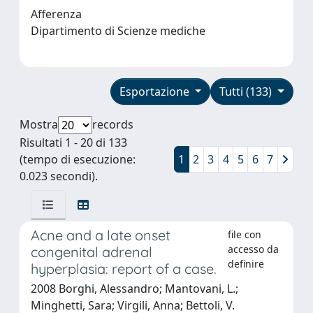
Afferenza
Dipartimento di Scienze mediche
Esportazione
Tutti (133)
Mostra
records
Risultati 1 - 20 di 133
(tempo di esecuzione:
1
2
3
4
5
6
7
0.023 secondi).
Acne and a late onset
file con
accesso da
congenital adrenal
definire
hyperplasia: report of a case.
2008 Borghi, Alessandro; Mantovani, L.;
Minghetti, Sara; Virgili, Anna; Bettoli, V.