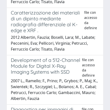
Ferruccio Carlo; Tisato, Flavia
Caratterizzazione dei materiali
file con
accesso
di un dipinto mediante
da
radiografia differenziale al K-
definire
edge e XRF .
2012 Albertin, Fauzia; Boselli, Lara; M., Labate;
Peccenini, Eva; Pellicori, Virginia; Petrucci,
Ferruccio Carlo; Tisato, Flavia
Development of a 512-Channel
file con
accesso
Module for Digital X-Ray
da
Imaging Systems with SSD
definire
2007 L., Ramello; F., Prino; P., Grybos; P., Maj; K.,
Swientek; R., Szczygiel; L., Bolanos; A. E., Cabal;
Petrucci, Ferruccio Carlo; Gambaccini, Mauro;
Albertin, Fauzia
Diagnostica per immagini di
file con