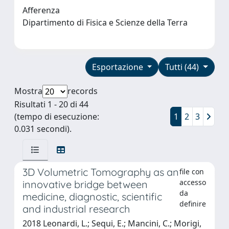
Afferenza
Dipartimento di Fisica e Scienze della Terra
Esportazione
Tutti (44)
Mostra
records
Risultati 1 - 20 di 44
(tempo di esecuzione:
1
2
3
0.031 secondi).
3D Volumetric Tomography as an
file con
accesso
innovative bridge between
da
medicine, diagnostic, scientific
definire
and industrial research
2018 Leonardi, L.; Sequi, E.; Mancini, C.; Morigi,