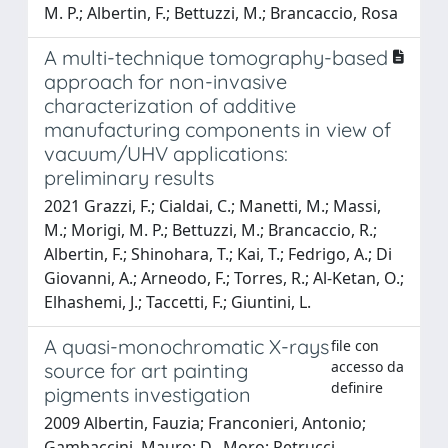
M. P.; Albertin, F.; Bettuzzi, M.; Brancaccio, Rosa
A multi-technique tomography-based
approach for non-invasive
characterization of additive
manufacturing components in view of
vacuum/UHV applications:
preliminary results
2021 Grazzi, F.; Cialdai, C.; Manetti, M.; Massi,
M.; Morigi, M. P.; Bettuzzi, M.; Brancaccio, R.;
Albertin, F.; Shinohara, T.; Kai, T.; Fedrigo, A.; Di
Giovanni, A.; Arneodo, F.; Torres, R.; Al-Ketan, O.;
Elhashemi, J.; Taccetti, F.; Giuntini, L.
A quasi-monochromatic X-rays
file con
accesso da
source for art painting
definire
pigments investigation
2009 Albertin, Fauzia; Franconieri, Antonio;
Gambaccini, Mauro; D., Moro; Petrucci,