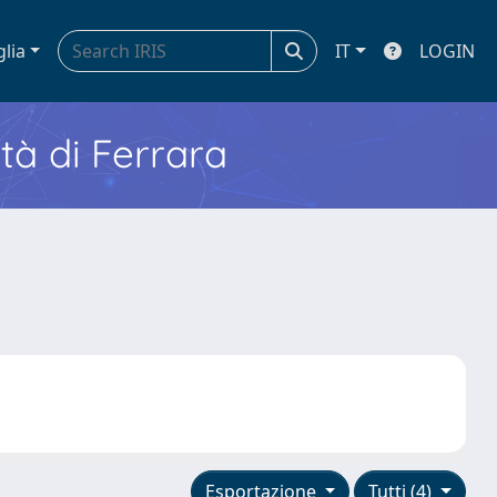
glia
IT
LOGIN
ità di Ferrara
Esportazione
Tutti (4)