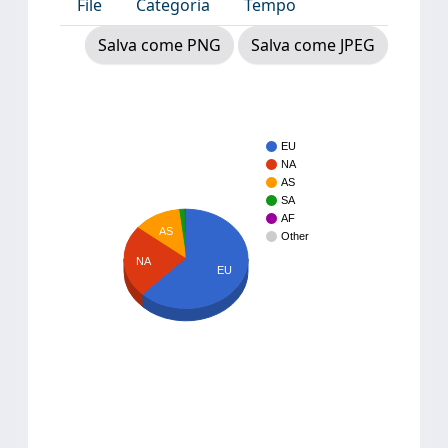
File
Categoria
Tempo
Salva come PNG
Salva come JPEG
EU
NA
AS
SA
AF
AS
Other
NA
EU