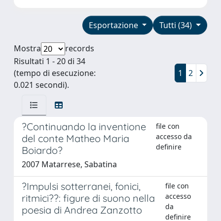
Esportazione
Tutti (34)
Mostra
records
Risultati 1 - 20 di 34
(tempo di esecuzione:
1
2
0.021 secondi).
?Continuando la inventione
file con
accesso da
del conte Matheo Maria
definire
Boiardo?
2007 Matarrese, Sabatina
?Impulsi sotterranei, fonici,
file con
accesso
ritmici??: figure di suono nella
da
poesia di Andrea Zanzotto
definire