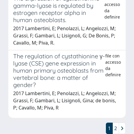
accesso
gamma-lyase is regulated by
da
estrogen receptor alpha in
definire
human osteoblasts.
2017 Lambertini, E; Penolazzi, L; Angelozzi, M;
Grassi, F; Gambari, L; Lisignoli, G; De Bonis, P;
Cavallo, M; Piva, R.
The regulation of cystathionine γ-
file con
accesso
lyase (CSE) gene expression in
da
human primary osteoblasts from
definire
vertebral bone: a matter of
gender?
2017 Lambertini, E; Penolazzi, L; Angelozzi, M;
Grassi, F; Gambari, L; Lisignoli, Gina; de bonis,
P; Cavallo, M; Piva, R
1
2