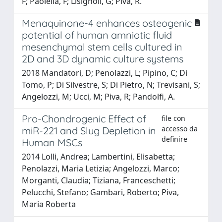
F; Paolella, F; Lisignoli, G; Piva, R.
Menaquinone-4 enhances osteogenic
potential of human amniotic fluid
mesenchymal stem cells cultured in
2D and 3D dynamic culture systems
2018 Mandatori, D; Penolazzi, L; Pipino, C; Di
Tomo, P; Di Silvestre, S; Di Pietro, N; Trevisani, S;
Angelozzi, M; Ucci, M; Piva, R; Pandolfi, A.
Pro-Chondrogenic Effect of
file con
accesso da
miR-221 and Slug Depletion in
definire
Human MSCs
2014 Lolli, Andrea; Lambertini, Elisabetta;
Penolazzi, Maria Letizia; Angelozzi, Marco;
Morganti, Claudia; Tiziana, Franceschetti;
Pelucchi, Stefano; Gambari, Roberto; Piva,
Maria Roberta