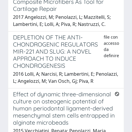
Composite Microfibers As Tool for
Cartilage Repair
2017 Angelozzi, M; Penolazzi, L; Mazzitelli, S;
Lambertini, E; Lolli, A; Piva, R; Nastruzzi, C.
DEPLETION OF THE ANTI-
file con
accesso
CHONDROGENIC REGULATORS
da
MIR-221 AND SLUG: A NOVEL
definire
APPROACH TO INDUCE
CHONDROGENESIS
2016 Lolli, A; Narcisi, R; Lambertini, E; Penolazzi,
L; Angelozzi, M; Van Osch, Gj; Piva, R
Effect of dynamic three-dimensional
culture on osteogenic potential of
human periodontal ligament-derived
mesenchymal stem cells entrapped in
alginate microbeads
2015 Vecchiatini, Renata; Penolazzi, Maria