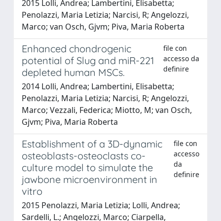
2015 Lolli, Andrea; Lambertini, Elisabetta;
Penolazzi, Maria Letizia; Narcisi, R; Angelozzi,
Marco; van Osch, Gjvm; Piva, Maria Roberta
Enhanced chondrogenic
file con
accesso da
potential of Slug and miR-221
definire
depleted human MSCs.
2014 Lolli, Andrea; Lambertini, Elisabetta;
Penolazzi, Maria Letizia; Narcisi, R; Angelozzi,
Marco; Vezzali, Federica; Miotto, M; van Osch,
Gjvm; Piva, Maria Roberta
Establishment of a 3D-dynamic
file con
accesso
osteoblasts-osteoclasts co-
da
culture model to simulate the
definire
jawbone microenvironment in
vitro
2015 Penolazzi, Maria Letizia; Lolli, Andrea;
Sardelli, L.; Angelozzi, Marco; Ciarpella,