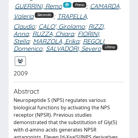
GUERRINI, Remo
;
CAMARDA,
Primo
Valeria
;
TRAPELLA,
Secondo
Claudio
;
CALO', Girolamo
;
RIZZI,
Anna
;
RUZZA, Chiara
;
FIORINI,
Stella
;
MARZOLA, Erika
;
REGOLI,
Domenico
;
SALVADORI, Severo
Ultimo
2009
Abstract
Neuropeptide S (NPS) regulates various
biological functions by activating the NPS
receptor (NPSR). Previous studies
demonstrated that the substitution of Gly(5)
with d-amino acids generates NPSR
antagonists. Eleven [d-Xaa(5)]NPS derivatives