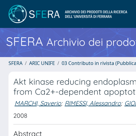
SFERA
Archivio dei prodot
SFERA
ARIC UNIFE
03 Contributo in rivista (Pubblica
Akt kinase reducing endoplasmi
from Ca2+-dependent apoptotic
MARCHI, Saverio
;
RIMESSI, Alessandro
;
GIOR
2008
Abstract