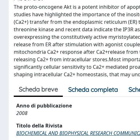
The proto-oncogene Akt is a potent inhibitor of apop
studies have highlighted the importance of the inosit
(Ca2+) transfer from the endoplasmic reticulum (ER) t
threonine kinase and recent data indicate the IP3R as 
overexpressing the constitutively active myristoyla
release from ER after stimulation with agonist coupled
mitochondria Ca2+ response after Ca2+release from th
releasing Ca2+ from intracellular stores.Most importa
significantly cellular sensitivity to Ca2+ mediated pro
shaping intracellular Ca2+ homeostasis, that may unde
Scheda breve
Scheda completa
Sch
Anno di pubblicazione
2008
Titolo della Rivista
BIOCHEMICAL AND BIOPHYSICAL RESEARCH COMMUNIC