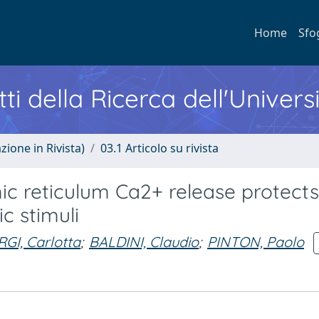
Home
Sfo
ti della Ricerca dell'Univers
zione in Rivista)
03.1 Articolo su rivista
c reticulum Ca2+ release protects 
 stimuli
GI, Carlotta
;
BALDINI, Claudio
;
PINTON, Paolo