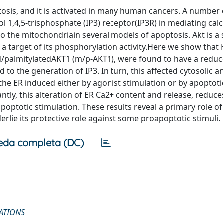
tosis, and it is activated in many human cancers. A number 
ol 1,4,5-trisphosphate (IP3) receptor(IP3R) in mediating cal
o the mitochondriain several models of apoptosis. Akt is a 
a target of its phosphorylation activity.Here we show that H
ted/palmitylatedAKT1 (m/p-AKT1), were found to have a redu
 to the generation of IP3. In turn, this affected cytosolic a
e ER induced either by agonist stimulation or by apoptotic
ntly, this alteration of ER Ca2+ content and release, reduce
apoptotic stimulation. These results reveal a primary role of
rlie its protective role against some proapoptotic stimuli.
eda completa (DC)
ATIONS