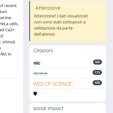
of recent
Attenzione
cium
Attenzione! I dati visualizzati
serine-
non sono stati sottoposti a
eLa cells,
validazione da parte
ced Ca2+
dell'ateneo
nd
 stimuli
s
Citazioni
 Akt in
ND
113
105
social impact