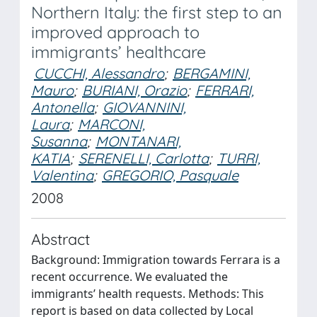
Northern Italy: the first step to an
improved approach to
immigrants’ healthcare
CUCCHI, Alessandro
;
BERGAMINI,
Mauro
;
BURIANI, Orazio
;
FERRARI,
Antonella
;
GIOVANNINI,
Laura
;
MARCONI,
Susanna
;
MONTANARI,
KATIA
;
SERENELLI, Carlotta
;
TURRI,
Valentina
;
GREGORIO, Pasquale
2008
Abstract
Background: Immigration towards Ferrara is a
recent occurrence. We evaluated the
immigrants’ health requests. Methods: This
report is based on data collected by Local