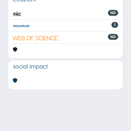
ND
1
ND
social impact