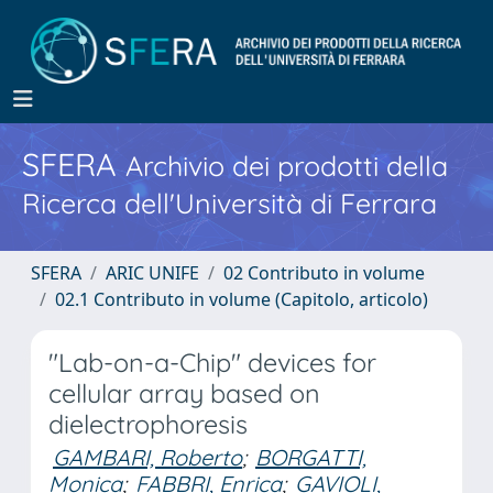
SFERA
Archivio dei prodotti della
Ricerca dell'Università di Ferrara
SFERA
ARIC UNIFE
02 Contributo in volume
02.1 Contributo in volume (Capitolo, articolo)
"Lab-on-a-Chip" devices for
cellular array based on
dielectrophoresis
GAMBARI, Roberto
;
BORGATTI,
Monica
;
FABBRI, Enrica
;
GAVIOLI,