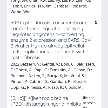
Tong, Sw; Chan, Kw; Lau, Fy; Lai, Pb; Lam, Kh;
Fabbri, Enrica; Tao, Xm; Gambari, Roberto;
Wong, Wy
509 Cystic fibrosis transmembrane
conductance regulator positively
regulates angiotensin-converting
enzyme 2 expression and SARS-CoV-
2 viral entry into airway epithelial
cells: Implications for patients with
cystic fibrosis
2022 Bezzerri, V.; Gentili, V.; Boni, C.; Baldisseri,
E.; Finotti, A.; Papi, C.; Tamanini, A.; Olioso, D.;
Polimeni, A.; Leo, S.; Borgatti, M.; Volpi, S.;
Pinton, P.; Cabrini, G.; Gambari, R.; Blasi, F.;
Lippi, G.; Rimessi, A.; Rizzo, R.; Cipolli, M.
[2,1-c][1,4]benzodiazepine
file con
accesso
(PBD)-distamycin hybrid inhibits
da