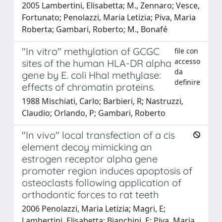
2005 Lambertini, Elisabetta; M., Zennaro; Vesce,
Fortunato; Penolazzi, Maria Letizia; Piva, Maria
Roberta; Gambari, Roberto; M., Bonafé
"In vitro" methylation of GCGC
file con
accesso
sites of the human HLA-DR alpha
da
gene by E. coli HhaI methylase:
definire
effects of chromatin proteins.
1988 Mischiati, Carlo; Barbieri, R; Nastruzzi,
Claudio; Orlando, P; Gambari, Roberto
"In vivo" local transfection of a cis
element decoy mimicking an
estrogen receptor alpha gene
promoter region induces apoptosis of
osteoclasts following application of
orthodontic forces to rat teeth
2006 Penolazzi, Maria Letizia; Magri, E;
Lambertini, Elisabetta; Bianchini, E; Piva, Maria