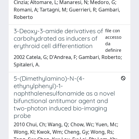
Cinzia; Altomare, L; Manaresi, N; Medoro, G;
Romani, A; Tartagni, M; Guerrieri, R; Gambari,
Roberto
3-Deoxy-3-amide derivatives of
file con
accesso
carbohydrated as inducers of
da
erythroid cell differentiation
definire
2002 Catela, G; D'Andrea, F; Gambari, Roberto;
Spitaleri, A.
5-(Dimethylamino)-N-(4-
ethynylphenyl)-1-
naphthalenesulfonamide as a novel
bifunctional antitumor agent and
two-photon induced bio-imaging
probe
2010 Chui, Ch; Wang, Q; Chow, Wc; Yuen, Mc;
Wong, Kl; Kwok, Wm; Cheng, Gy; Wong, Rs;