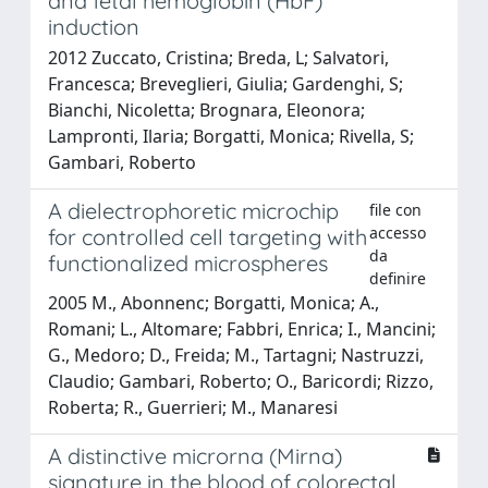
and fetal hemoglobin (HbF)
induction
2012 Zuccato, Cristina; Breda, L; Salvatori,
Francesca; Breveglieri, Giulia; Gardenghi, S;
Bianchi, Nicoletta; Brognara, Eleonora;
Lampronti, Ilaria; Borgatti, Monica; Rivella, S;
Gambari, Roberto
A dielectrophoretic microchip
file con
accesso
for controlled cell targeting with
da
functionalized microspheres
definire
2005 M., Abonnenc; Borgatti, Monica; A.,
Romani; L., Altomare; Fabbri, Enrica; I., Mancini;
G., Medoro; D., Freida; M., Tartagni; Nastruzzi,
Claudio; Gambari, Roberto; O., Baricordi; Rizzo,
Roberta; R., Guerrieri; M., Manaresi
A distinctive microrna (Mirna)
signature in the blood of colorectal