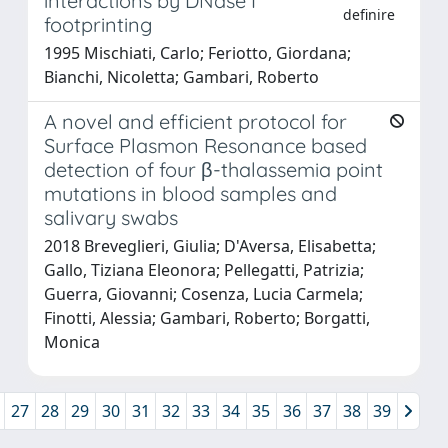
interactions by DNase I
definire
footprinting
1995 Mischiati, Carlo; Feriotto, Giordana;
Bianchi, Nicoletta; Gambari, Roberto
A novel and efficient protocol for
Surface Plasmon Resonance based
detection of four β-thalassemia point
mutations in blood samples and
salivary swabs
2018 Breveglieri, Giulia; D'Aversa, Elisabetta;
Gallo, Tiziana Eleonora; Pellegatti, Patrizia;
Guerra, Giovanni; Cosenza, Lucia Carmela;
Finotti, Alessia; Gambari, Roberto; Borgatti,
Monica
27
28
29
30
31
32
33
34
35
36
37
38
39