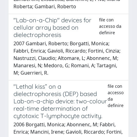
Roberta; Gambari, Roberto
"Lab-on-a-Chip" devices for
file con
accesso da
cellular array based on
definire
dielectrophoresis
2007 Gambari, Roberto; Borgatti, Monica;
Fabbri, Enrica; Gavioli, Riccardo; Fortini, Cinzia;
Nastruzzi, Claudio; Altomare, L; Abonnenc, M;
Manaresi, N; Medoro, G; Romani, A; Tartagni,
M; Guerrieri, R.
"Lethal kiss” on a
file con
accesso
dielectrophoresis (DEP) based
da
Lab-on-a-chip device: two-colour
definire
real-time determination of
cytotoxic T-lymphocyte activity.
2006 Borgatti, Monica; Abonnenc, M; Fabbri,
Enrica; Mancini, Irene; Gavioli, Riccardo; Fortini,