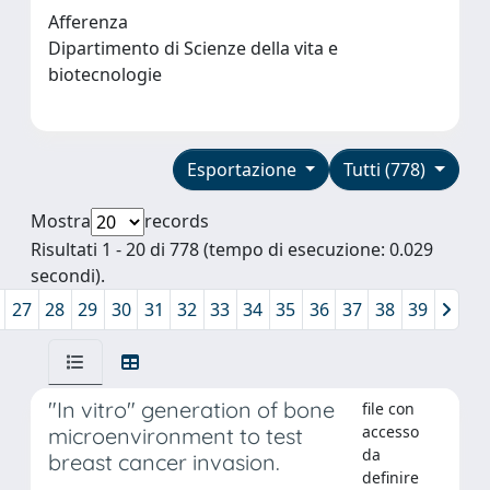
Afferenza
Dipartimento di Scienze della vita e
biotecnologie
Esportazione
Tutti (778)
Mostra
records
Risultati 1 - 20 di 778 (tempo di esecuzione: 0.029
secondi).
27
28
29
30
31
32
33
34
35
36
37
38
39
"In vitro" generation of bone
file con
accesso
microenvironment to test
da
breast cancer invasion.
definire