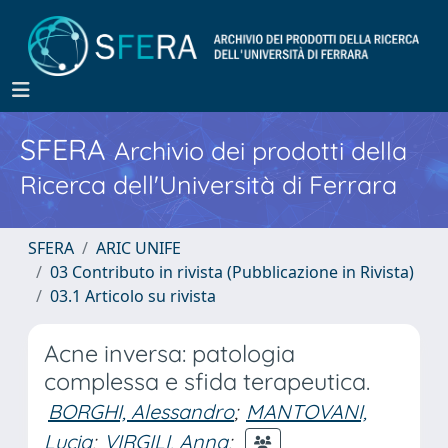
SFERA
Archivio dei prodotti della
Ricerca dell'Università di Ferrara
SFERA
ARIC UNIFE
03 Contributo in rivista (Pubblicazione in Rivista)
03.1 Articolo su rivista
Acne inversa: patologia
complessa e sfida terapeutica.
BORGHI, Alessandro
;
MANTOVANI,
Lucia
;
VIRGILI, Anna
;