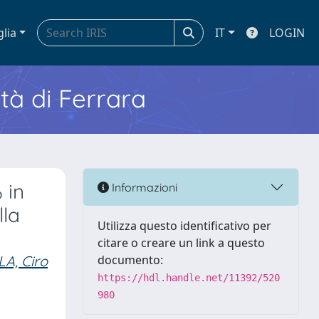
glia
IT
LOGIN
ità di Ferrara
 in
Informazioni
lla
Utilizza questo identificativo per
citare o creare un link a questo
A, Ciro
documento:
https://hdl.handle.net/11392/520
980