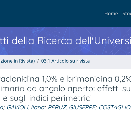
Home
Sfo
ti della Ricerca dell'Univers
zione in Rivista)
03.1 Articolo su rivista
aclonidina 1,0% e brimonidina 0,2%
imario ad angolo aperto: effetti su
e sugli indici perimetrici
sa
;
GAVIOLI, Ilaria
;
PERUZ, GIUSEPPE
;
COSTAGLIOL