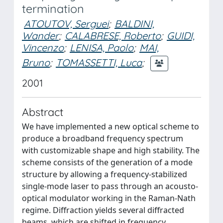
termination
ATOUTOV, Serguei
;
BALDINI,
Wander
;
CALABRESE, Roberto
;
GUIDI,
Vincenzo
;
LENISA, Paolo
;
MAI,
Bruno
;
TOMASSETTI, Luca
;
2001
Abstract
We have implemented a new optical scheme to
produce a broadband frequency spectrum
with customizable shape and high stability. The
scheme consists of the generation of a mode
structure by allowing a frequency-stabilized
single-mode laser to pass through an acousto-
optical modulator working in the Raman-Nath
regime. Diffraction yields several diffracted
beams, which are shifted in frequency