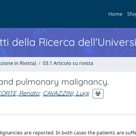
Home
Sfo
ti della Ricerca dell'Univers
zione in Rivista)
03.1 Articolo su rivista
s and pulmonary malignancy.
CORTE, Renato
;
CAVAZZINI, Luigi
gnancies are reported. In both cases the patients are suf