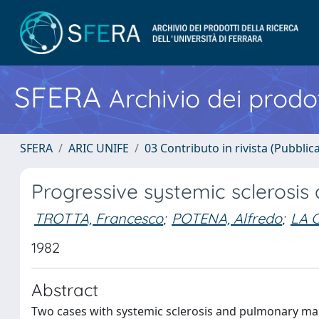
SFERA
Archivio dei prodot
SFERA
ARIC UNIFE
03 Contributo in rivista (Pubblica
Progressive systemic sclerosi
TROTTA, Francesco
;
POTENA, Alfredo
;
LA 
1982
Abstract
Two cases with systemic sclerosis and pulmonary mali