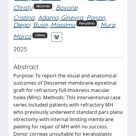
Christy
;
Bovone,
Secondo
Cristina
;
Adamo, Ginevra
;
Ponzin,
Diego
;
Busin, Massimo
;
Mura,
Penultimo
Marco
Ultimo
2025
Abstract
Purpose: To report the visual and anatomical
outcomes of Descemet membrane epiretinal
graft for refractory full-thickness macular
holes (MHs). Methods: This interventional case
series included patients with refractory MH
who previously underwent standard pars plana
vitrectomy with internal limiting membrane
peeling for repair of MH with no success.
Donor corneas unsuitable for keratoplasty