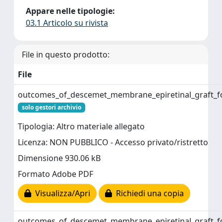
Appare nelle tipologie:
03.1 Articolo su rivista
File in questo prodotto:
File
outcomes_of_descemet_membrane_epiretinal_graft_fo
solo gestori archivio
Tipologia: Altro materiale allegato
Licenza: NON PUBBLICO - Accesso privato/ristretto
Dimensione 930.06 kB
Formato Adobe PDF
Visualizza/Apri
Richiedi una copia
outcomes_of_descemet_membrane_epiretinal_graft_fo