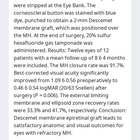
were stripped at the Eye Bank. The
corneoscleral button was stained with blue
dye, punched to obtain a 2-mm Descemet
membrane graft, which was positioned over
the MH. At the end of surgery, 20% sulfur
hexafluoride gas tamponade was
administered. Results: Twelve eyes of 12
patients with a mean follow-up of 8 6 4 months
were included. The MH closure rate was 91.7%.
Best-corrected visual acuity significantly
improved from 1.09 6 0.56 preoperatively to
0.46 6 0.54 logMAR (20/63 Snellen) after
surgery (P = 0.006). The external limiting
membrane and ellipsoid zone recovery rates
were 33.3% and 41.7%, respectively. Conclusion:
Descemet membrane epiretinal graft leads to
satisfactory anatomic and visual outcomes for
eyes with refractory MH.