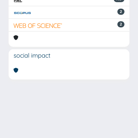
2
2
social impact
Powered by
IRIS
-
about IRIS
-