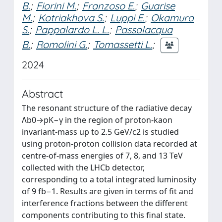
B.
;
Fiorini M.
;
Franzoso E.
;
Guarise
M.
;
Kotriakhova S.
;
Luppi E.
;
Okamura
S.
;
Pappalardo L. L.
;
Passalacqua
B.
;
Romolini G.
;
Tomassetti L.
;
2024
Abstract
The resonant structure of the radiative decay
Λb0→pK−γ in the region of proton-kaon
invariant-mass up to 2.5 GeV/c2 is studied
using proton-proton collision data recorded at
centre-of-mass energies of 7, 8, and 13 TeV
collected with the LHCb detector,
corresponding to a total integrated luminosity
of 9 fb−1. Results are given in terms of fit and
interference fractions between the different
components contributing to this final state.