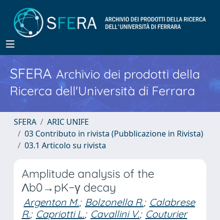
SFERA
Archivio dei prodotti della
Ricerca dell'Università di Ferrara
SFERA
ARIC UNIFE
03 Contributo in rivista (Pubblicazione in Rivista)
03.1 Articolo su rivista
Amplitude analysis of the
Λb0→pK−γ decay
Argenton M.
;
Bolzonella R.
;
Calabrese
R.
;
Capriotti L.
;
Cavallini V.
;
Couturier