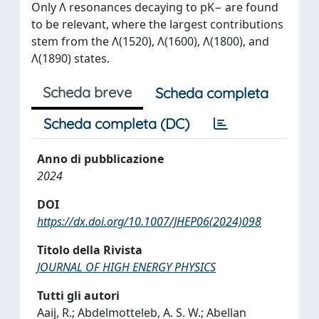
Only Λ resonances decaying to pK− are found
to be relevant, where the largest contributions
stem from the Λ(1520), Λ(1600), Λ(1800), and
Λ(1890) states.
Scheda breve
Scheda completa
Scheda completa (DC)
Anno di pubblicazione
2024
DOI
https://dx.doi.org/10.1007/JHEP06(2024)098
Titolo della Rivista
JOURNAL OF HIGH ENERGY PHYSICS
Tutti gli autori
Aaij, R.; Abdelmotteleb, A. S. W.; Abellan