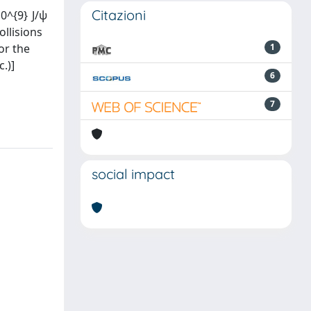
Citazioni
10^{9} J/ψ
ollisions
or the
1
.)]
6
7
social impact