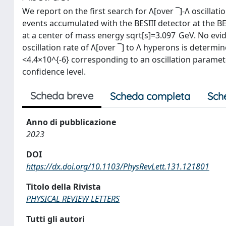
We report on the first search for Λ[over ¯]-Λ oscillat
events accumulated with the BESIII detector at the BEP
at a center of mass energy sqrt[s]=3.097 GeV. No evid
oscillation rate of Λ[over ¯] to Λ hyperons is determi
<4.4×10^{-6} corresponding to an oscillation paramet
confidence level.
Scheda breve
Scheda completa
Sch
Anno di pubblicazione
2023
DOI
https://dx.doi.org/10.1103/PhysRevLett.131.121801
Titolo della Rivista
PHYSICAL REVIEW LETTERS
Tutti gli autori