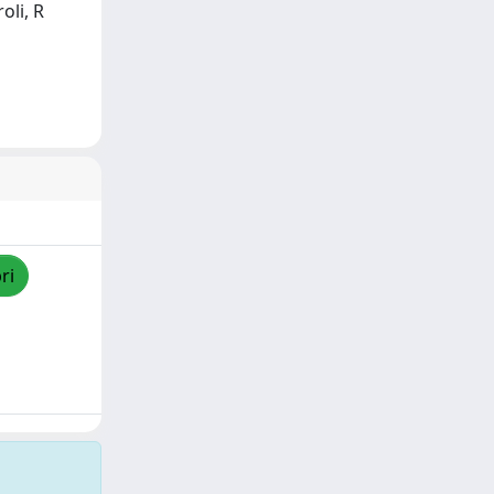
oli, R
ri