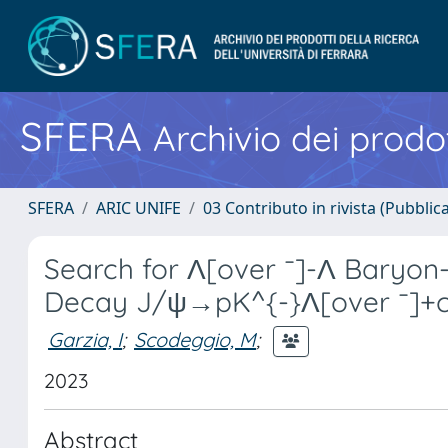
SFERA
Archivio dei prodot
SFERA
ARIC UNIFE
03 Contributo in rivista (Pubblica
Search for Λ[over ¯]-Λ Baryon-
Decay J/ψ→pK^{-}Λ[over ¯]+c
Garzia, I
;
Scodeggio, M
;
2023
Abstract