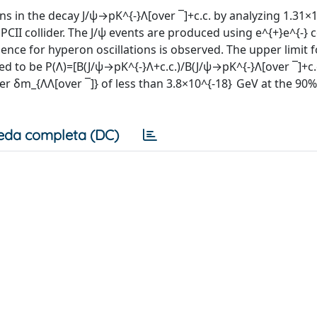
ions in the decay J/ψ→pK^{-}Λ[over ¯]+c.c. by analyzing 1.31×
CII collider. The J/ψ events are produced using e^{+}e^{-} c
ence for hyperon oscillations is observed. The upper limit f
ned to be P(Λ)=[B(J/ψ→pK^{-}Λ+c.c.)/B(J/ψ→pK^{-}Λ[over ¯]+c.c
er δm_{ΛΛ[over ¯]} of less than 3.8×10^{-18} GeV at the 90%
eda completa (DC)