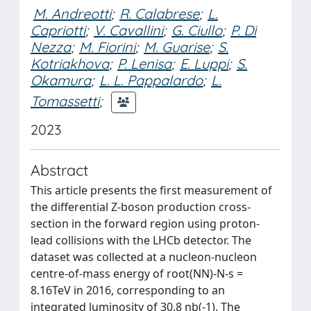
M. Andreotti
;
R. Calabrese
;
L.
Capriotti
;
V. Cavallini
;
G. Ciullo
;
P. Di
Nezza
;
M. Fiorini
;
M. Guarise
;
S.
Kotriakhova
;
P. Lenisa
;
E. Luppi
;
S.
Okamura
;
L. L. Pappalardo
;
L.
Tomassetti
;
2023
Abstract
This article presents the first measurement of
the differential Z-boson production cross-
section in the forward region using proton-
lead collisions with the LHCb detector. The
dataset was collected at a nucleon-nucleon
centre-of-mass energy of root(NN)-N-s =
8.16TeV in 2016, corresponding to an
integrated luminosity of 30.8 nb(-1). The