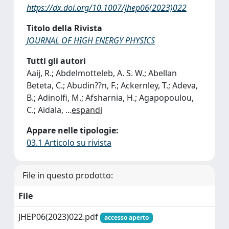
https://dx.doi.org/10.1007/jhep06(2023)022
Titolo della Rivista
JOURNAL OF HIGH ENERGY PHYSICS
Tutti gli autori
Aaij, R.; Abdelmotteleb, A. S. W.; Abellan
Beteta, C.; Abudin??n, F.; Ackernley, T.; Adeva,
B.; Adinolfi, M.; Afsharnia, H.; Agapopoulou,
C.; Aidala,
...
espandi
Appare nelle tipologie:
03.1 Articolo su rivista
File in questo prodotto:
File
JHEP06(2023)022.pdf
accesso aperto