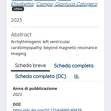
Elisabetta
;
Campo, Gianluca Calogero
Ultimo
2023
Abstract
Arrhythmogenic left ventricular
cardiomyopathy: beyond magnetic resonance
imaging
Scheda breve
Scheda completa
Scheda completa (DC)
Anno di pubblicazione
2023
DOI
https://dx.doi.org/10.1714/4060.40439