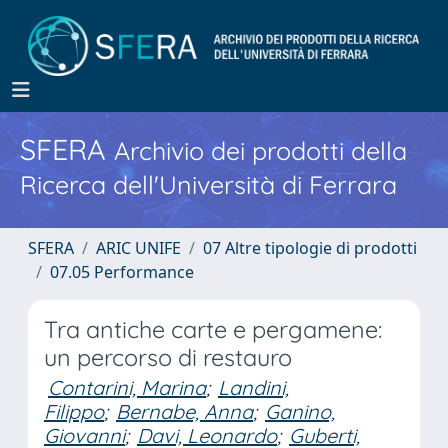
SFERA
Archivio dei prodotti della
Ricerca dell'Università di Ferrara
SFERA
ARIC UNIFE
07 Altre tipologie di prodotti
07.05 Performance
Tra antiche carte e pergamene:
un percorso di restauro
Contarini, Marina
;
Landini,
Filippo
;
Bernabe, Anna
;
Ganino,
Giovanni
;
Davi, Leonardo
;
Guberti,