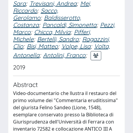
Sara
;
Trevisani, Andrea
;
Mei,
Riccardo
;
Sacco,
Gerolamo
;
Baldisserotto,
Costanza
;
Pancaldi, Simonetta
;
Pezzi,
Marco
;
Chicca, Milvia
;
Pifferi,
Michele
;
Bertelli, Sandro
;
Ragazzini,
Clio
;
Bisi, Matteo
;
Volpe, Lisa
;
Volta,
Antonella
;
Antolini, Franco
;
2019
Abstract
Video-documentario che llustra il restauro del
primo volume dei "Commentaria eruditissima"
del giurista Felino Sandeo (Lione, 1548),
esemplare conservato presso la Biblioteca di
Giurisprudenza dell'Università di Ferrara con
inventario 72582 e collocazione ANTICO III A