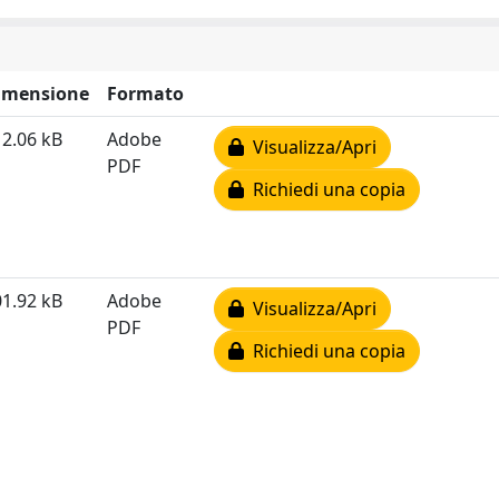
imensione
Formato
2.06 kB
Adobe
Visualizza/Apri
PDF
Richiedi una copia
1.92 kB
Adobe
Visualizza/Apri
PDF
Richiedi una copia