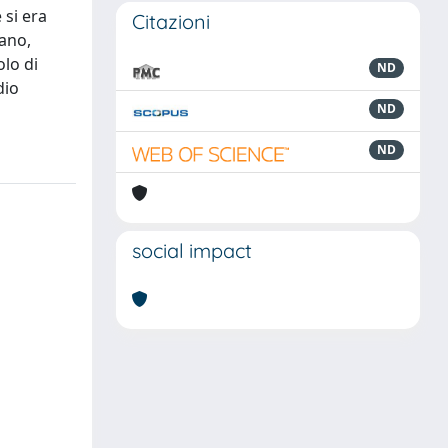
 si era
Citazioni
lano,
olo di
ND
dio
ND
ND
social impact