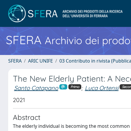
SFERA
Archivio dei prodot
SFERA
ARIC UNIFE
03 Contributo in rivista (Pubblica
The New Elderly Patient: A Ne
Santo Catapano
;
Luca Ortensi
Primo
Seco
2021
Abstract
The elderly individual is becoming the most common pa