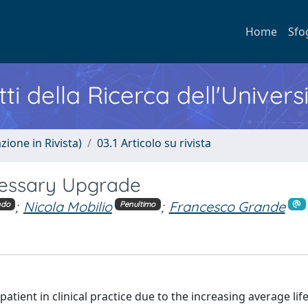
Home
Sfo
ti della Ricerca dell'Univers
zione in Rivista)
03.1 Articolo su rivista
cessary Upgrade
;
Nicola Mobilio
;
Francesco Grande
ndo
Penultimo
tient in clinical practice due to the increasing average lif