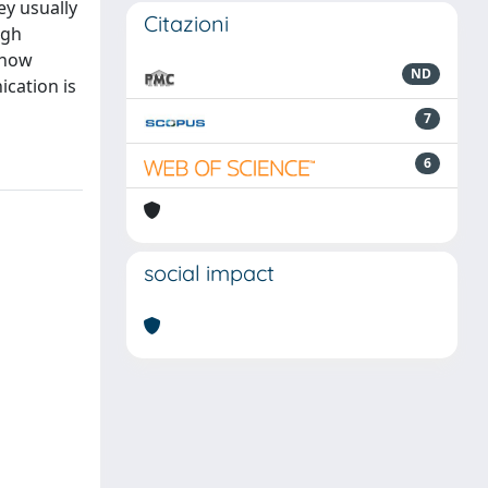
ey usually
Citazioni
igh
show
ND
ication is
7
6
social impact