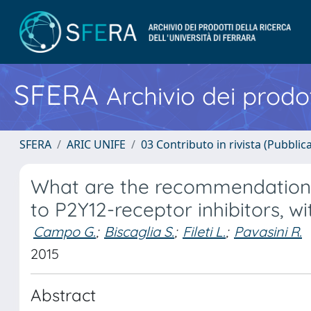
SFERA
Archivio dei prodot
SFERA
ARIC UNIFE
03 Contributo in rivista (Pubblica
What are the recommendations 
to P2Y12-receptor inhibitors, wi
Campo G.
;
Biscaglia S.
;
Fileti L.
;
Pavasini R.
2015
Abstract