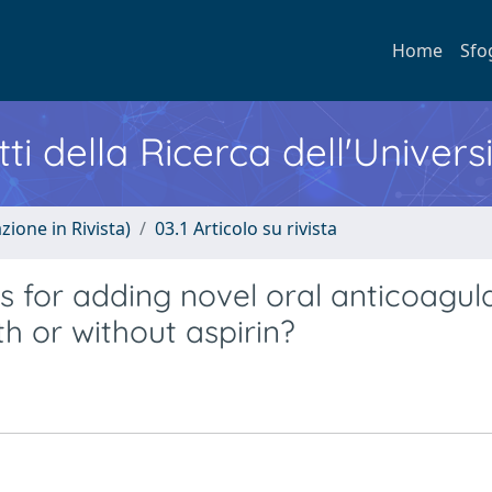
Home
Sfo
ti della Ricerca dell'Univers
zione in Rivista)
03.1 Articolo su rivista
for adding novel oral anticoagul
th or without aspirin?