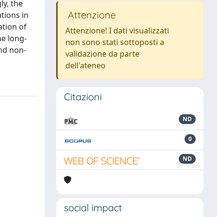
ly, the
Attenzione
tions in
ation of
Attenzione! I dati visualizzati
he long-
non sono stati sottoposti a
and non-
validazione da parte
dell'ateneo
Citazioni
ND
0
ND
social impact