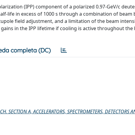
polarization (IPP) component of a polarized 0.97-GeV/c deu
half-life in excess of 1000 s through a combination of beam
tupole field adjustment, and a limitation of the beam intensi
gains in the IPP lifetime if cooling is active throughout th
eda completa (DC)
CH. SECTION A, ACCELERATORS, SPECTROMETERS, DETECTORS A