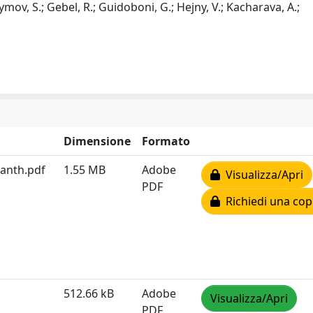
ymov, S.; Gebel, R.; Guidoboni, G.; Hejny, V.; Kacharava, A.;
Dimensione
Formato
ranth.pdf
1.55 MB
Adobe
Visualizza/Apri
PDF
Richiedi una cop
512.66 kB
Adobe
Visualizza/Apri
PDF