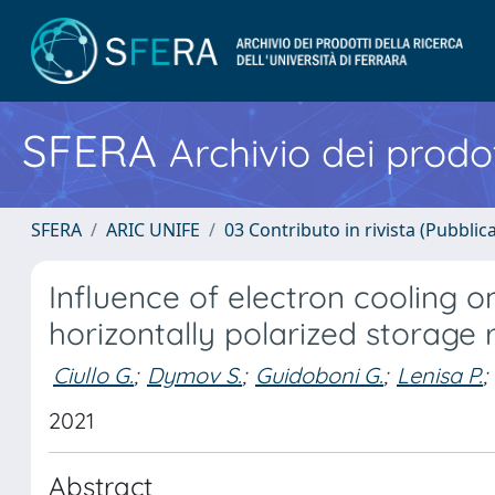
SFERA
Archivio dei prodot
SFERA
ARIC UNIFE
03 Contributo in rivista (Pubblica
Influence of electron cooling on
horizontally polarized storage
Ciullo G.
;
Dymov S.
;
Guidoboni G.
;
Lenisa P.
;
2021
Abstract