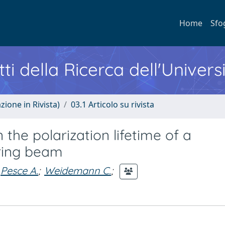
Home
Sfo
ti della Ricerca dell'Univers
zione in Rivista)
03.1 Articolo su rivista
 the polarization lifetime of a
 ring beam
Pesce A.
;
Weidemann C.
;