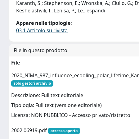
Karanth, S.; Stephenson, E.; Wronska, A.; Ciullo, G.; D
Keshelashvili, I.; Lenisa, P.; Le
...
espandi
Appare nelle tipologie:
03.1 Articolo su rivista
File in questo prodotto:
File
2020_NIMA_987_influence_ecooling_polar_lifetime_Ka
solo gestori archivio
Descrizione: Full text editoriale
Tipologia: Full text (versione editoriale)
Licenza: NON PUBBLICO - Accesso privato/ristretto
2002.06919.pdf
accesso aperto