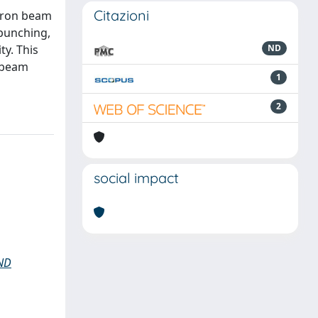
Citazioni
teron beam
 bunching,
ty. This
ND
e beam
1
2
social impact
ND