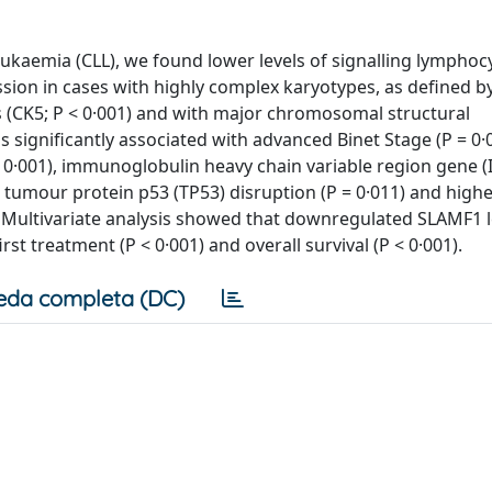
eukaemia (CLL), we found lower levels of signalling lymphocy
ion in cases with highly complex karyotypes, as defined b
 (CK5; P < 0·001) and with major chromosomal structural
 significantly associated with advanced Binet Stage (P = 0·
P < 0·001), immunoglobulin heavy chain variable region gene 
, tumour protein p53 (TP53) disruption (P = 0·011) and highe
). Multivariate analysis showed that downregulated SLAMF1 
t treatment (P < 0·001) and overall survival (P < 0·001).
eda completa (DC)