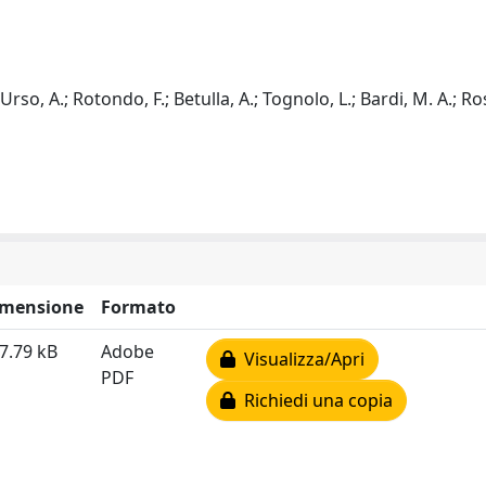
 Urso, A.; Rotondo, F.; Betulla, A.; Tognolo, L.; Bardi, M. A.; Ro
imensione
Formato
7.79 kB
Adobe
Visualizza/Apri
PDF
Richiedi una copia