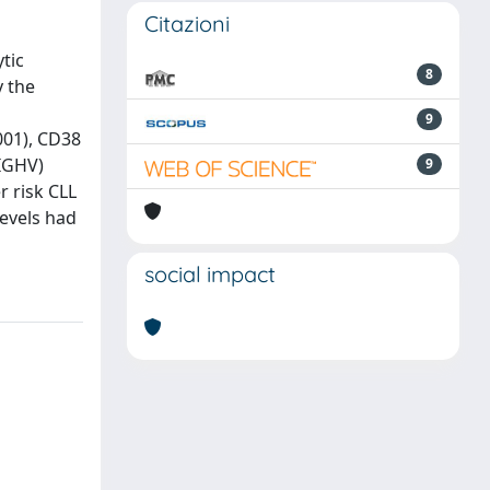
Citazioni
tic
8
y the
9
001), CD38
(IGHV)
9
r risk CLL
levels had
social impact