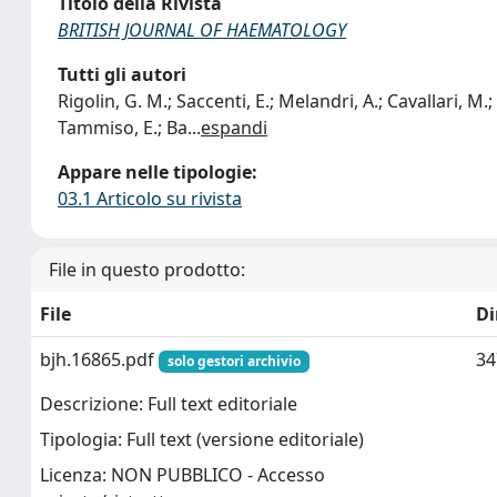
Titolo della Rivista
BRITISH JOURNAL OF HAEMATOLOGY
Tutti gli autori
Rigolin, G. M.; Saccenti, E.; Melandri, A.; Cavallari, M.;
Tammiso, E.; Ba
...
espandi
Appare nelle tipologie:
03.1 Articolo su rivista
File in questo prodotto:
File
D
bjh.16865.pdf
34
solo gestori archivio
Descrizione: Full text editoriale
Tipologia: Full text (versione editoriale)
Licenza: NON PUBBLICO - Accesso