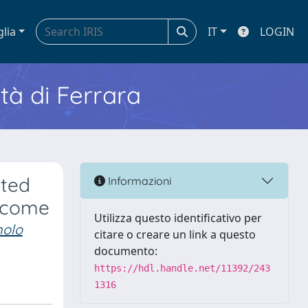
glia
IT
LOGIN
ità di Ferrara
ated
Informazioni
utcome
Utilizza questo identificativo per
nolo
citare o creare un link a questo
documento:
https://hdl.handle.net/11392/243
1316