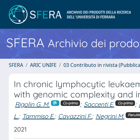
SFERA
Archivio dei prodot
SFERA
ARIC UNIFE
03 Contributo in rivista (Pubblica
In chronic lymphocytic leukaem
with genomic complexity and 
Rigolin G. M.
;
Saccenti E.
;
Co-primo
Co-primo
L.
;
Tammiso E.
;
Cavazzini F.
;
Negrini M.
Penult
2021