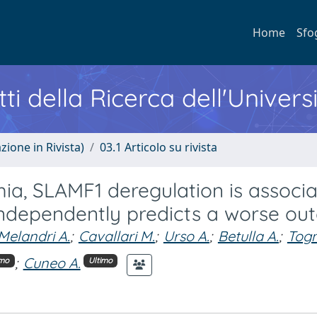
Home
Sfo
ti della Ricerca dell'Univers
zione in Rivista)
03.1 Articolo su rivista
ia, SLAMF1 deregulation is associ
independently predicts a worse o
Melandri A.
;
Cavallari M.
;
Urso A.
;
Betulla A.
;
Tog
;
Cuneo A.
imo
Ultimo