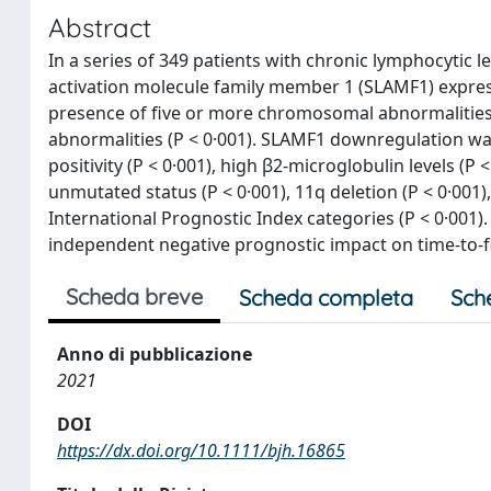
Abstract
In a series of 349 patients with chronic lymphocytic l
activation molecule family member 1 (SLAMF1) express
presence of five or more chromosomal abnormalities
abnormalities (P < 0·001). SLAMF1 downregulation was
positivity (P < 0·001), high β2-microglobulin levels (
unmutated status (P < 0·001), 11q deletion (P < 0·001)
International Prognostic Index categories (P < 0·001
independent negative prognostic impact on time-to-firs
Scheda breve
Scheda completa
Sch
Anno di pubblicazione
2021
DOI
https://dx.doi.org/10.1111/bjh.16865